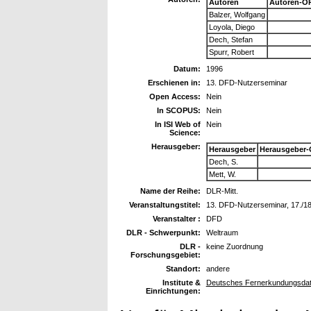
Autoren
Autoren-O
Balzer, Wolfgang
Loyola, Diego
Dech, Stefan
Spurr, Robert
Datum:
1996
Erschienen in:
13. DFD-Nutzerseminar
Open Access:
Nein
In SCOPUS:
Nein
In ISI Web of
Nein
Science:
Herausgeber:
Herausgeber
Herausgeber-
Dech, S.
Mett, W.
Name der Reihe:
DLR-Mitt.
Veranstaltungstitel:
13. DFD-Nutzerseminar, 17./1
Veranstalter :
DFD
DLR - Schwerpunkt:
Weltraum
DLR -
keine Zuordnung
Forschungsgebiet:
Standort:
andere
Institute &
Deutsches Fernerkundungsdat
Einrichtungen: