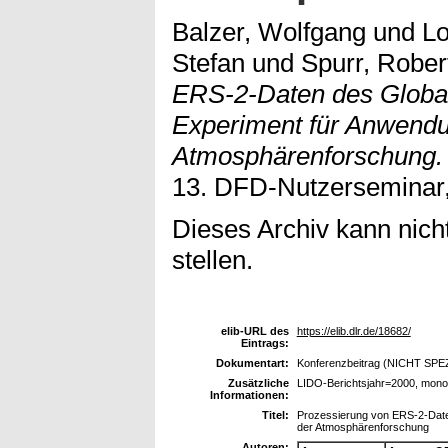
Balzer, Wolfgang
und
Lo
Stefan
und
Spurr, Rober
ERS-2-Daten des Globa
Experiment für Anwendu
Atmosphärenforschung.
13. DFD-Nutzerseminar,
Dieses Archiv kann nicht
stellen.
elib-URL des
https://elib.dlr.de/18682/
Eintrags:
Dokumentart:
Konferenzbeitrag (NICHT SPE
Zusätzliche
LIDO-Berichtsjahr=2000, mono
Informationen:
Titel:
Prozessierung von ERS-2-Date
der Atmosphärenforschung
Autoren: