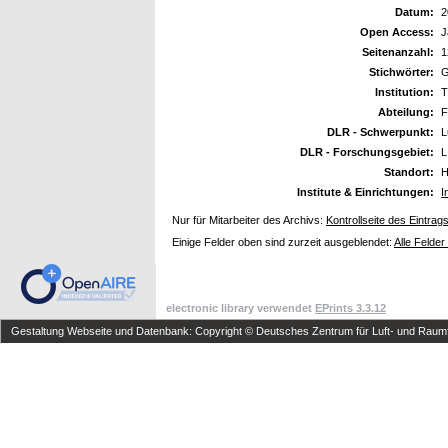
Datum:
2
Open Access:
J
Seitenanzahl:
1
Stichwörter:
G
Institution:
T
Abteilung:
F
DLR - Schwerpunkt:
L
DLR - Forschungsgebiet:
L
Standort:
H
Institute & Einrichtungen:
I
Nur für Mitarbeiter des Archivs:
Kontrollseite des Eintrag
Einige Felder oben sind zurzeit ausgeblendet:
Alle Felder
electronic library verwendet
EPrints 3.3.12
Gestaltung Webseite und Datenbank: Copyright © Deutsches Zentrum für Luft- und Raumfa