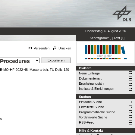
Donnerstag, 6. August 2026
Schriftgröße:
[-]
Text
[+]
Versenden
Drucken
 Procedures
Blättern
IB-MO-HF-2022-48. Masterarbeit. TU Delft. 120
Neue Einträge
Dokumentenart
Erscheinungsjahr
Institute & Einrichtungen
Suchen
Einfache Suche
Erweiterte Suche
Programmatische Suche
Vordefinierte Suche
es
RSS-Feed
Hilfe & Kontakt