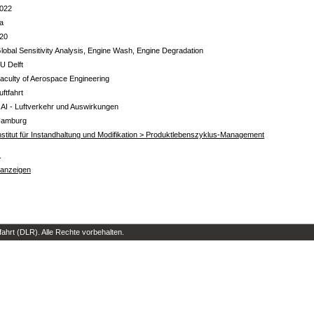
022
a
20
lobal Sensitivity Analysis, Engine Wash, Engine Degradation
U Delft
aculty of Aerospace Engineering
uftfahrt
 AI - Luftverkehr und Auswirkungen
amburg
nstitut für Instandhaltung und Modifikation > Produktlebenszyklus-Management
s
 anzeigen
hrt (DLR). Alle Rechte vorbehalten.