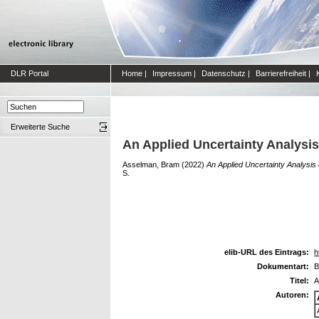
DLR Portal
Home
|
Impressum
|
Datenschutz
|
Barrierefreiheit
|
Erweiterte Suche
An Applied Uncertainty Analysi
Asselman, Bram
(2022)
An Applied Uncertainty Analysi
S.
elib-URL des Eintrags:
h
Dokumentart:
B
Titel:
A
Autoren: