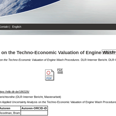
Kontakt
|
English
s on the Techno-Economic Valuation of Engine Wash
s on the Techno-Economic Valuation of Engine Wash Procedures.
DLR-Interner Bericht. DLR-
PDF
4MB
ttps://elib.dlr.de/186326/
erichtsreihe (DLR-Interner Bericht, Masterarbeit)
n Applied Uncertainty Analysis on the Techno-Economic Valuation of Engine Wash Procedur
Autoren
Autoren-ORCID-iD
Asselman, Bram