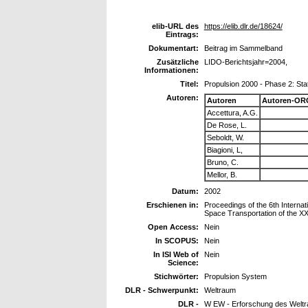
elib-URL des
https://elib.dlr.de/18624/
Eintrags:
Dokumentart:
Beitrag im Sammelband
Zusätzliche
LIDO-Berichtsjahr=2004,
Informationen:
Titel:
Propulsion 2000 - Phase 2: Sta
Autoren:
Autoren
Autoren-OR
Accettura, A.G.
De Rose, L.
Seboldt, W.
Biagioni, L,
Bruno, C.
Mellor, B.
Datum:
2002
Erschienen in:
Proceedings of the 6th Intern
Space Transportation of the XX
Open Access:
Nein
In SCOPUS:
Nein
In ISI Web of
Nein
Science:
Stichwörter:
Propulsion System
DLR - Schwerpunkt:
Weltraum
DLR -
W EW - Erforschung des Welt