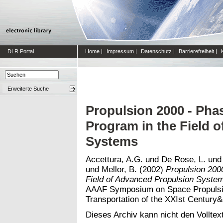
DLR Portal
Home
|
Impressum
|
Datenschutz
|
Barrierefreiheit
|
Erweiterte Suche
Propulsion 2000 - Phas
Program in the Field 
Systems
Accettura, A.G.
und
De Rose, L.
un
und
Mellor, B.
(2002)
Propulsion 2000
Field of Advanced Propulsion Syste
AAAF Symposium on Space Propulsio
Transportation of the XXIst Century&
Dieses Archiv kann nicht den Volltext