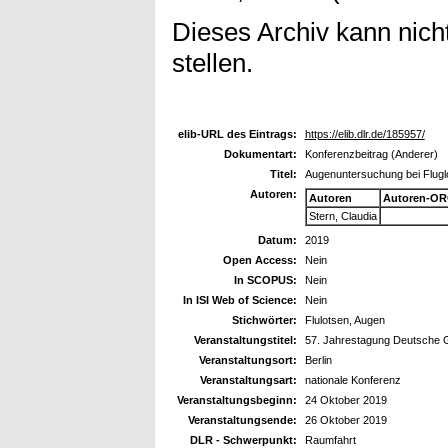
Dieses Archiv kann nicht
stellen.
elib-URL des Eintrags:
https://elib.dlr.de/185957/
Dokumentart:
Konferenzbeitrag (Anderer)
Titel:
Augenuntersuchung bei Flugl
Autoren:
Autoren
Autoren-OR
Stern, Claudia
Datum:
2019
Open Access:
Nein
In SCOPUS:
Nein
In ISI Web of Science:
Nein
Stichwörter:
Flulotsen, Augen
Veranstaltungstitel:
57. Jahrestagung Deutsche Ge
Veranstaltungsort:
Berlin
Veranstaltungsart:
nationale Konferenz
Veranstaltungsbeginn:
24 Oktober 2019
Veranstaltungsende:
26 Oktober 2019
DLR - Schwerpunkt:
Raumfahrt