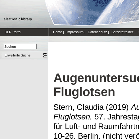
DLR Portal
Home
|
Impressum
|
Datenschutz
|
Barrierefreiheit
|
Erweiterte Suche
Augenuntersu
Fluglotsen
Stern, Claudia
(2019)
Au
Fluglotsen.
57. Jahresta
für Luft- und Raumfahrt
10-26, Berlin. (nicht verö