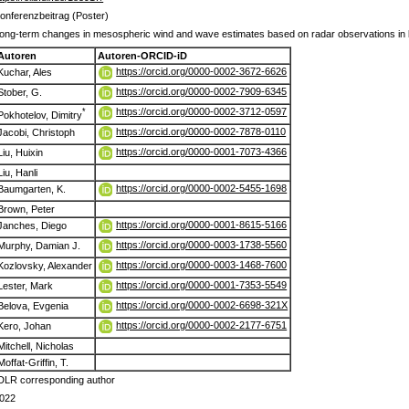
onferenzbeitrag (Poster)
ong-term changes in mesospheric wind and wave estimates based on radar observations in
Autoren
Autoren-ORCID-iD
https://orcid.org/0000-0002-3672-6626
Kuchar, Ales
https://orcid.org/0000-0002-7909-6345
Stober, G.
https://orcid.org/0000-0002-3712-0597
*
Pokhotelov, Dimitry
https://orcid.org/0000-0002-7878-0110
Jacobi, Christoph
https://orcid.org/0000-0001-7073-4366
Liu, Huixin
Liu, Hanli
https://orcid.org/0000-0002-5455-1698
Baumgarten, K.
Brown, Peter
https://orcid.org/0000-0001-8615-5166
Janches, Diego
https://orcid.org/0000-0003-1738-5560
Murphy, Damian J.
https://orcid.org/0000-0003-1468-7600
Kozlovsky, Alexander
https://orcid.org/0000-0001-7353-5549
Lester, Mark
https://orcid.org/0000-0002-6698-321X
Belova, Evgenia
https://orcid.org/0000-0002-2177-6751
Kero, Johan
Mitchell, Nicholas
Moffat-Griffin, T.
DLR corresponding author
022