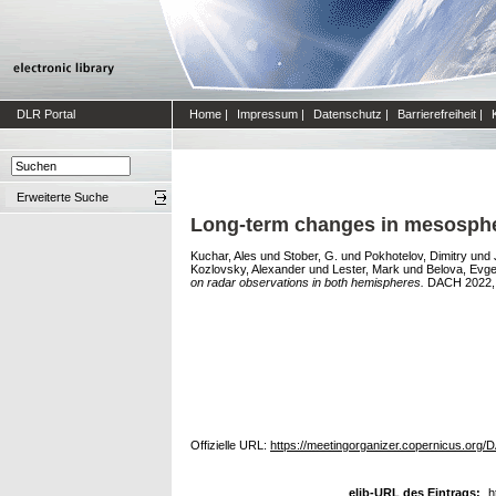
DLR Portal
Home
|
Impressum
|
Datenschutz
|
Barrierefreiheit
|
Erweiterte Suche
Long-term changes in mesospher
Kuchar, Ales
und
Stober, G.
und
Pokhotelov, Dimitry
und
Kozlovsky, Alexander
und
Lester, Mark
und
Belova, Evge
on radar observations in both hemispheres.
DACH 2022, 2
Offizielle URL:
https://meetingorganizer.copernicus.org
elib-URL des Eintrags:
h