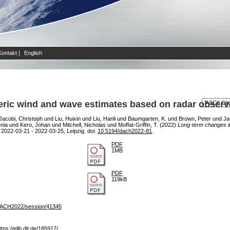
Kontakt
|
English
ic wind and wave estimates based on radar observ
Jacobi, Christoph
und
Liu, Huixin
und
Liu, Hanli
und
Baumgarten, K.
und
Brown, Peter
und
Ja
nia
und
Kero, Johan
und
Mitchell, Nicholas
und
Moffat-Griffin, T.
(2022)
Long-term changes i
022-03-21 - 2022-03-25, Leipzig. doi:
10.5194/dach2022-81
.
PDF
1MB
PDF
119kB
/DACH2022/session/41345
ttps://elib.dlr.de/185917/