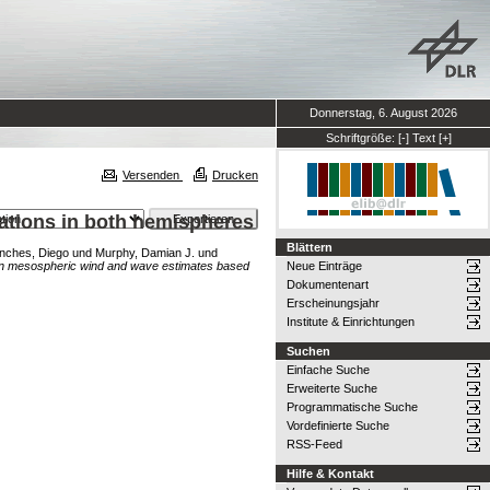
Donnerstag, 6. August 2026
Schriftgröße:
[-]
Text
[+]
Versenden
Drucken
ations in both hemispheres
Blättern
nches, Diego
und
Murphy, Damian J.
und
n mesospheric wind and wave estimates based
Neue Einträge
Dokumentenart
Erscheinungsjahr
Institute & Einrichtungen
Suchen
Einfache Suche
Erweiterte Suche
Programmatische Suche
Vordefinierte Suche
RSS-Feed
Hilfe & Kontakt