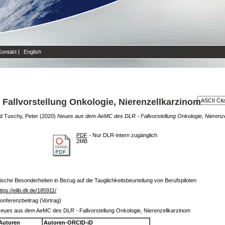
Kontakt
|
English
allvorstellung Onkologie, Nierenzellkarzinom
d
Tuschy, Peter
(2020)
Neues aus dem AeMC des DLR - Fallvorstellung Onkologie, Nierenze
PDF
- Nur DLR-intern zugänglich
2MB
nische Besonderheiten in Bezug auf die Tauglichkeitsbeurteilung von Berufspiloten
ttps://elib.dlr.de/185911/
onferenzbeitrag (Vortrag)
eues aus dem AeMC des DLR - Fallvorstellung Onkologie, Nierenzellkarzinom
Autoren
Autoren-ORCID-iD