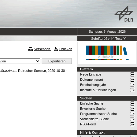
Samstag, 8. August 2026
Schriftgröße:
[-]
Text
[+]
Versenden
Drucken
Blättern
llkarzinom.
Refresher Seminar, 2020-10-30 -
Neue Einträge
Dokumentenart
Erscheinungsjahr
Institute & Einrichtungen
Suchen
Einfache Suche
Erweiterte Suche
Programmatische Suche
Vordefinierte Suche
RSS-Feed
Hilfe & Kontakt