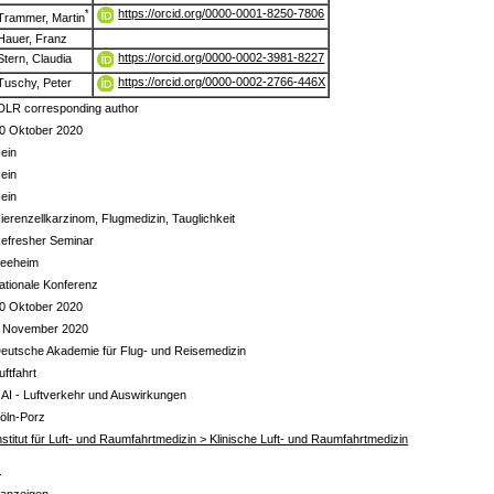
https://orcid.org/0000-0001-8250-7806
*
Trammer, Martin
Hauer, Franz
https://orcid.org/0000-0002-3981-8227
Stern, Claudia
https://orcid.org/0000-0002-2766-446X
Tuschy, Peter
DLR corresponding author
0 Oktober 2020
ein
ein
ein
ierenzellkarzinom, Flugmedizin, Tauglichkeit
efresher Seminar
eeheim
ationale Konferenz
0 Oktober 2020
 November 2020
eutsche Akademie für Flug- und Reisemedizin
uftfahrt
 AI - Luftverkehr und Auswirkungen
öln-Porz
nstitut für Luft- und Raumfahrtmedizin > Klinische Luft- und Raumfahrtmedizin
s