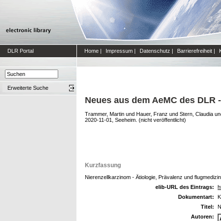
DLR Portal
Home
|
Impressum
|
Datenschutz
|
Barrierefreiheit
|
Erweiterte Suche
Neues aus dem AeMC des DLR - F
Trammer, Martin
und
Hauer, Franz
und
Stern, Claudia
un
2020-11-01, Seeheim. (nicht veröffentlicht)
Kurzfassung
Nierenzellkarzinom - Ätiologie, Prävalenz und flugmedizi
elib-URL des Eintrags:
h
Dokumentart:
K
Titel:
N
Autoren: