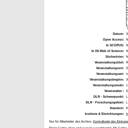
*
Datum:
3
Open Access:
N
In SCOPUS:
N
In ISI Web of Science:
N
Stichwörter:
N
Veranstaltungstitel:
R
Veranstaltungsort:
S
Veranstaltungsart:
n
Veranstaltungsbeginn:
3
Veranstaltungsende:
1
Veranstalter :
D
DLR - Schwerpunkt:
L
DLR - Forschungsgebiet:
L
Standort:
K
Institute & Einrichtungen:
I
Nur für Mitarbeiter des Archivs:
Kontrollseite des Eintrag