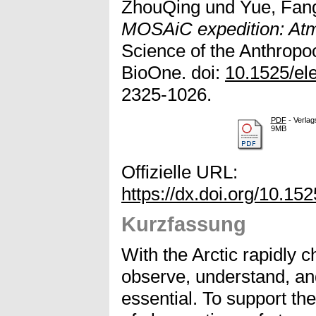
ZhouQing
und
Yue, Fan
MOSAiC expedition: At
Science of the Anthropoc
BioOne. doi:
10.1525/el
2325-1026.
PDF
- Verlag
9MB
Offizielle URL:
https://dx.doi.org/10.1
Kurzfassung
With the Arctic rapidly 
observe, understand, a
essential. To support th