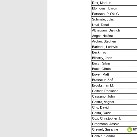
Rex, Markus
Blomquist, Byron
Persson, P. Ola G.
Schmale, Julia
Uttal, Taneil
Althausen, Dietrich
Angot, Hélène
Archer, Stephen
Bariteau, Ludovic
Beck, Ivo
Bilberry, John
Bucci, Silvia
Buck, Clifton
Boyer, Matt
Brasseur, Zoé
Brooks, Ian M.
Calmer, Radiance
Cassano, John
Castro, Vagner
Chu, David
Costa, David
Cox, Christopher J.
Creamean, Jessie
ht
Crewell, Susanne
Dahlke, Sandro