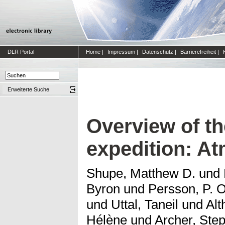
DLR Portal
Home
|
Impressum
|
Datenschutz
|
Barrierefreiheit
|
Erweiterte Suche
Overview of t
expedition: A
Shupe, Matthew D.
und
Byron
und
Persson, P. O
und
Uttal, Taneil
und
Alt
Hélène
und
Archer, Ste