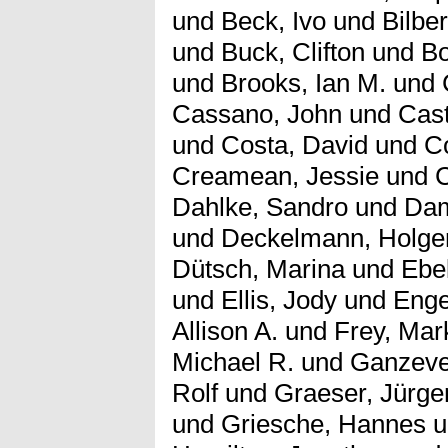
und
Beck, Ivo
und
Bilbe
und
Buck, Clifton
und
Bo
und
Brooks, Ian M.
und
Cassano, John
und
Cast
und
Costa, David
und
Co
Creamean, Jessie
und
C
Dahlke, Sandro
und
Dam
und
Deckelmann, Holge
Dütsch, Marina
und
Ebel
und
Ellis, Jody
und
Enge
Allison A.
und
Frey, Mar
Michael R.
und
Ganzeve
Rolf
und
Graeser, Jürge
und
Griesche, Hannes
u