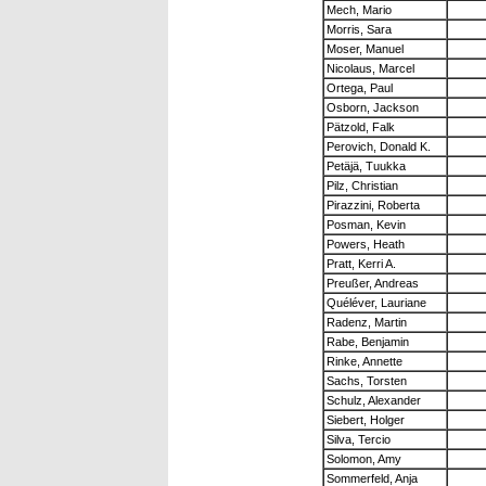
Mech, Mario
Morris, Sara
Moser, Manuel
Nicolaus, Marcel
Ortega, Paul
Osborn, Jackson
Pätzold, Falk
Perovich, Donald K.
Petäjä, Tuukka
Pilz, Christian
Pirazzini, Roberta
Posman, Kevin
Powers, Heath
Pratt, Kerri A.
Preußer, Andreas
Quéléver, Lauriane
Radenz, Martin
Rabe, Benjamin
Rinke, Annette
Sachs, Torsten
Schulz, Alexander
Siebert, Holger
Silva, Tercio
Solomon, Amy
Sommerfeld, Anja