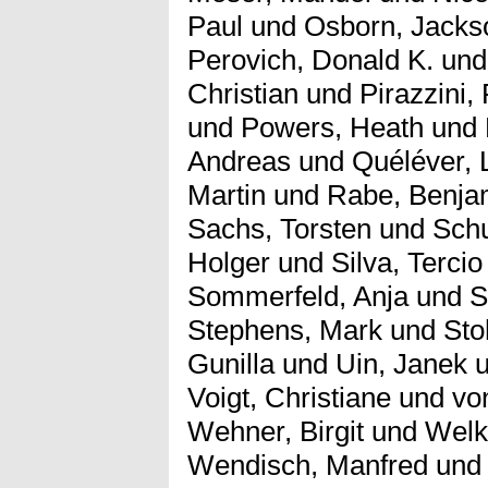
Paul
und
Osborn, Jacks
Perovich, Donald K.
un
Christian
und
Pirazzini,
und
Powers, Heath
und
Andreas
und
Quéléver, 
Martin
und
Rabe, Benja
Sachs, Torsten
und
Schu
Holger
und
Silva, Tercio
Sommerfeld, Anja
und
S
Stephens, Mark
und
Sto
Gunilla
und
Uin, Janek
u
Voigt, Christiane
und
vo
Wehner, Birgit
und
Welke
Wendisch, Manfred
un