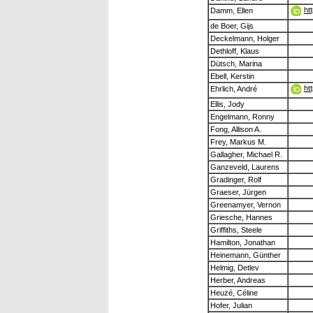
ht
Damm, Ellen
de Boer, Gijs
Deckelmann, Holger
Dethloff, Klaus
Dütsch, Marina
Ebell, Kerstin
ht
Ehrlich, André
Ellis, Jody
Engelmann, Ronny
Fong, Allison A.
Frey, Markus M.
Gallagher, Michael R.
Ganzeveld, Laurens
Gradinger, Rolf
Graeser, Jürgen
Greenamyer, Vernon
Griesche, Hannes
Griffiths, Steele
Hamilton, Jonathan
Heinemann, Günther
Helmig, Detlev
Herber, Andreas
Heuzé, Céline
Hofer, Julian