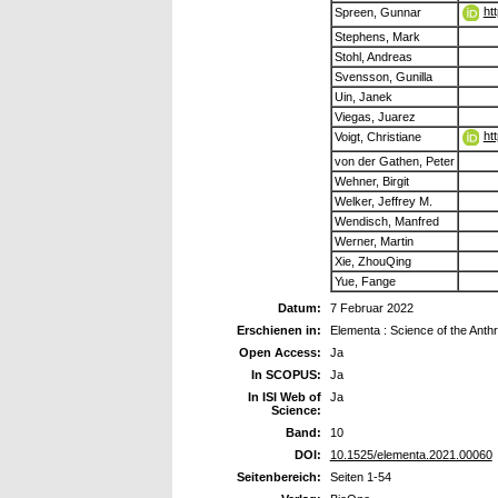
ht
Spreen, Gunnar
Stephens, Mark
Stohl, Andreas
Svensson, Gunilla
Uin, Janek
Viegas, Juarez
ht
Voigt, Christiane
von der Gathen, Peter
Wehner, Birgit
Welker, Jeffrey M.
Wendisch, Manfred
Werner, Martin
Xie, ZhouQing
Yue, Fange
Datum:
7 Februar 2022
Erschienen in:
Elementa : Science of the Ant
Open Access:
Ja
In SCOPUS:
Ja
In ISI Web of
Ja
Science:
Band:
10
DOI:
10.1525/elementa.2021.00060
Seitenbereich:
Seiten 1-54