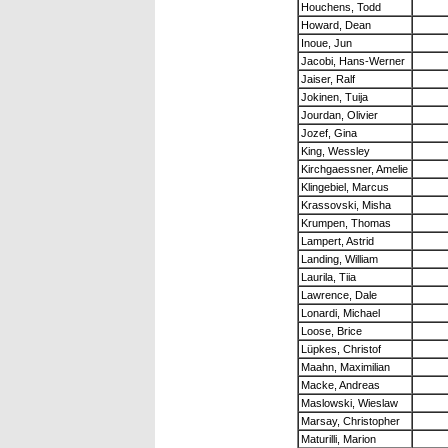
Houchens, Todd
Howard, Dean
Inoue, Jun
Jacobi, Hans-Werner
Jaiser, Ralf
Jokinen, Tuija
Jourdan, Olivier
Jozef, Gina
King, Wessley
Kirchgaessner, Amelie
Klingebiel, Marcus
Krassovski, Misha
Krumpen, Thomas
Lampert, Astrid
Landing, William
Laurila, Tiia
Lawrence, Dale
Lonardi, Michael
Loose, Brice
Lüpkes, Christof
Maahn, Maximilian
Macke, Andreas
Maslowski, Wieslaw
Marsay, Christopher
Maturilli, Marion