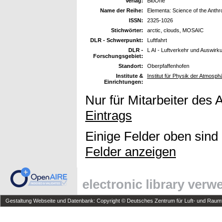
Verlag:
BioOne
Name der Reihe:
Elementa: Science of the Anth
ISSN:
2325-1026
Stichwörter:
arctic, clouds, MOSAIC
DLR - Schwerpunkt:
Luftfahrt
DLR -
L AI - Luftverkehr und Auswirk
Forschungsgebiet:
Standort:
Oberpfaffenhofen
Institute &
Institut für Physik der Atmosp
Einrichtungen:
Nur für Mitarbeiter des 
Eintrags
Einige Felder oben sind
Felder anzeigen
electronic library ver
Gestaltung Webseite und Datenbank: Copyright © Deutsches Zentrum für Luft- und Raumfa