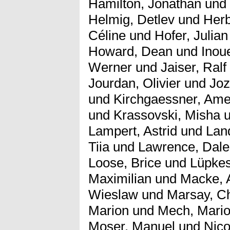
Hamilton, Jonathan
und
Helmig, Detlev
und
Herb
Céline
und
Hofer, Julian
Howard, Dean
und
Inou
Werner
und
Jaiser, Ralf
Jourdan, Olivier
und
Joz
und
Kirchgaessner, Ame
und
Krassovski, Misha
u
Lampert, Astrid
und
Lan
Tiia
und
Lawrence, Dale
Loose, Brice
und
Lüpkes
Maximilian
und
Macke, 
Wieslaw
und
Marsay, Ch
Marion
und
Mech, Mari
Moser, Manuel
und
Nico