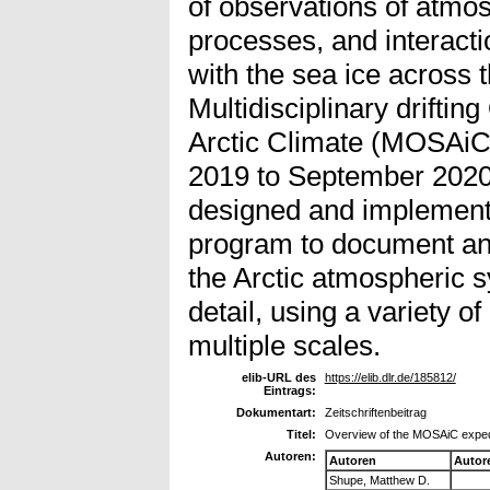
of observations of atmos
processes, and interacti
with the sea ice across t
Multidisciplinary driftin
Arctic Climate (MOSAiC
2019 to September 2020.
designed and implemen
program to document and
the Arctic atmospheric 
detail, using a variety 
multiple scales.
elib-URL des
https://elib.dlr.de/185812/
Eintrags:
Dokumentart:
Zeitschriftenbeitrag
Titel:
Overview of the MOSAiC exped
Autoren:
Autoren
Autor
Shupe, Matthew D.