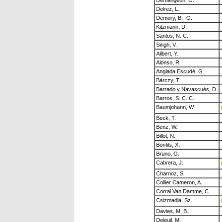
Demangeon, O.
Delrez, L.
Demory, B. -O.
Kitzmann, D.
Santos, N. C.
Singh, V.
Alibert, Y.
Alonso, R.
Anglada Escudé, G.
Bàrczy, T.
Barrado y Navascués, D.
Barros, S. C. C.
Baumjohann, W.
Beck, T.
Benz, W.
Billot, N.
Bonfils, X.
Bruno, G.
Cabrera, J.
Charnoz, S.
Collier Cameron, A.
Corral Van Damme, C.
Csizmadia, Sz.
Davies, M. B.
Deleuil, M.