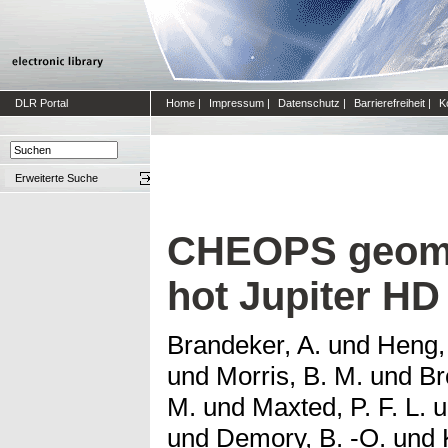
DLR Portal
Home
|
Impressum
|
Datenschutz
|
Barrierefreiheit
|
K
Erweiterte Suche
CHEOPS geomet
hot Jupiter HD
Brandeker, A.
und
Heng,
und
Morris, B. M.
und
Br
M.
und
Maxted, P. F. L.
u
und
Demory, B. -O.
und