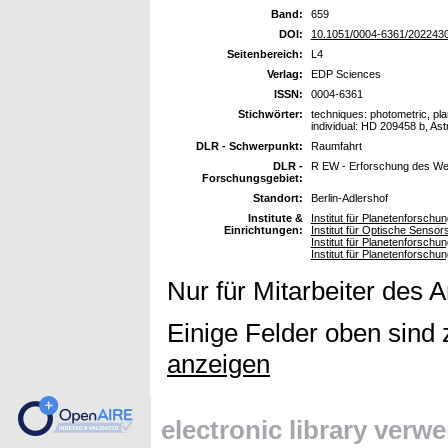
Band:
659
DOI:
10.1051/0004-6361/202243
Seitenbereich:
L4
Verlag:
EDP Sciences
ISSN:
0004-6361
Stichwörter:
techniques: photometric, pla
individual: HD 209458 b, As
DLR - Schwerpunkt:
Raumfahrt
DLR -
R EW - Erforschung des We
Forschungsgebiet:
Standort:
Berlin-Adlershof
Institute &
Institut für Planetenforsch
Einrichtungen:
Institut für Optische Senso
Institut für Planetenforschu
Institut für Planetenforsch
Nur für Mitarbeiter des 
Einige Felder oben sind 
anzeigen
electronic library verw