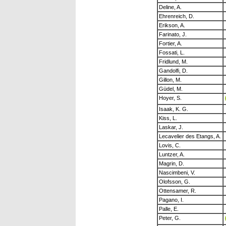
Deline, A.
Ehrenreich, D.
Erikson, A.
Farinato, J.
Fortier, A.
Fossati, L.
Fridlund, M.
Gandolfi, D.
Gillon, M.
Güdel, M.
Hoyer, S.
Isaak, K. G.
Kiss, L.
Laskar, J.
Lecavelier des Etangs, A.
Lovis, C.
Luntzer, A.
Magrin, D.
Nascimbeni, V.
Olofsson, G.
Ottensamer, R.
Pagano, I.
Palle, E.
Peter, G.