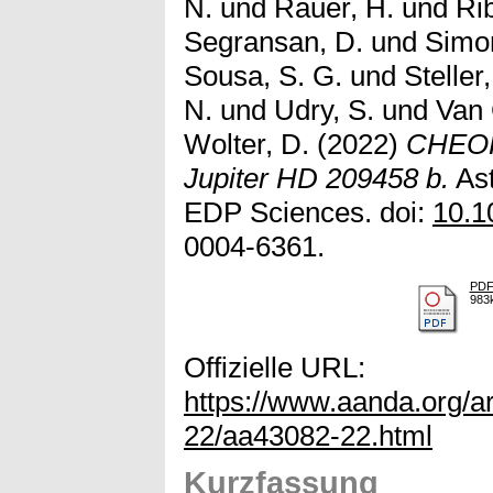
N.
und
Rauer, H.
und
Rib
Segransan, D.
und
Simon
Sousa, S. G.
und
Steller
N.
und
Udry, S.
und
Van 
Wolter, D.
(2022)
CHEOPS
Jupiter HD 209458 b.
Ast
EDP Sciences. doi:
10.1
0004-6361.
PD
983
Offizielle URL:
https://www.aanda.org/ar
22/aa43082-22.html
Kurzfassung