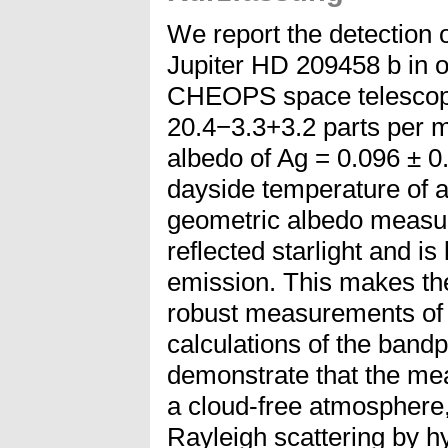
We report the detection o
Jupiter HD 209458 b in op
CHEOPS space telescop
20.4−3.3+3.2 parts per mi
albedo of Ag = 0.096 ± 0
dayside temperature of a
geometric albedo measur
reflected starlight and i
emission. This makes the
robust measurements of 
calculations of the band
demonstrate that the mea
a cloud-free atmosphere, 
Rayleigh scattering by 