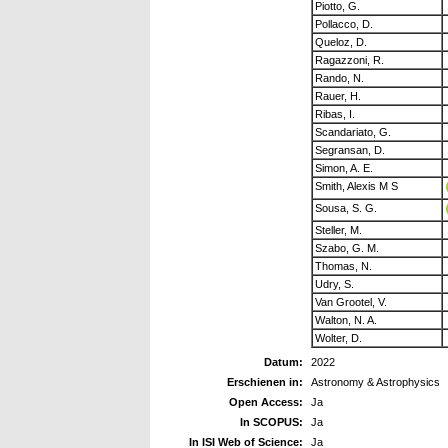
Piotto, G.
Pollacco, D.
Queloz, D.
Ragazzoni, R.
Rando, N.
Rauer, H.
Ribas, I.
Scandariato, G.
Segransan, D.
Simon, A. E.
Smith, Alexis M S
Sousa, S. G.
Steller, M.
Szabo, G. M.
Thomas, N.
Udry, S.
Van Grootel, V.
Walton, N. A.
Wolter, D.
Datum:
2022
Erschienen in:
Astronomy & Astrophysics
Open Access:
Ja
In SCOPUS:
Ja
In ISI Web of Science:
Ja