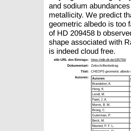
and sodium abundances ar
metallicity. We predict 
geometric albedo is too f
of HD 209458 b observe
shape associated with Ra
is indeed cloud free.
elib-URL des Eintrags:
https://elib.dlr.de/185756/
Dokumentart:
Zeitschriftenbeitrag
Titel:
CHEOPS geometric albedo of
Autoren:
Autoren
Brandeker, A.
Heng, K.
Lendl, M.
Patel, J. A.
Morris, B. M.
Broeg, C.
Guterman, P.
Beck, M.
Maxted, P. F. L.