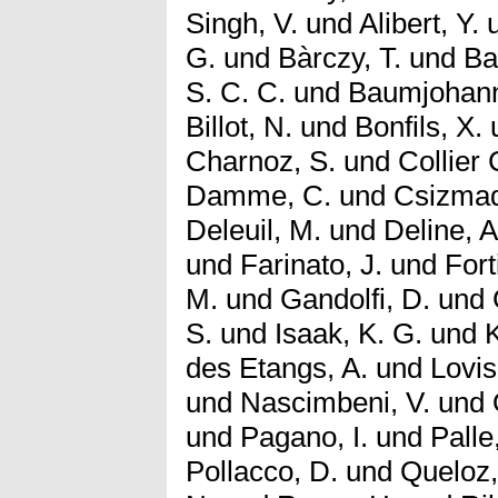
Singh, V.
und
Alibert, Y.
G.
und
Bàrczy, T.
und
Ba
S. C. C.
und
Baumjohann
Billot, N.
und
Bonfils, X.
Charnoz, S.
und
Collier
Damme, C.
und
Csizmad
Deleuil, M.
und
Deline, A
und
Farinato, J.
und
Fort
M.
und
Gandolfi, D.
und
S.
und
Isaak, K. G.
und
K
des Etangs, A.
und
Lovis
und
Nascimbeni, V.
und
und
Pagano, I.
und
Palle
Pollacco, D.
und
Queloz,