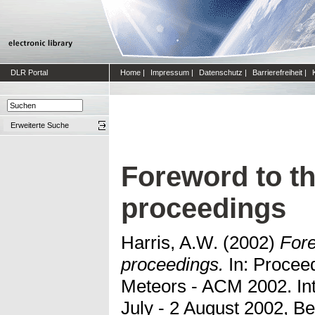
DLR Portal
Home
|
Impressum
|
Datenschutz
|
Barrierefreiheit
|
Erweiterte Suche
Foreword to t
proceedings
Harris, A.W.
(2002)
For
proceedings.
In: Proceed
Meteors - ACM 2002. Int
July - 2 August 2002, Be