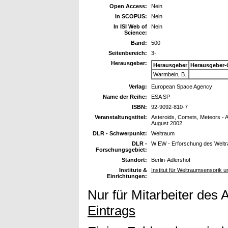
Open Access:
Nein
In SCOPUS:
Nein
In ISI Web of
Nein
Science:
Band:
500
Seitenbereich:
3-
Herausgeber:
Herausgeber
Herausgeber-
Warmbein, B.
Verlag:
European Space Agency
Name der Reihe:
ESA SP
ISBN:
92-9092-810-7
Veranstaltungstitel:
Asteroids, Comets, Meteors - A
August 2002
DLR - Schwerpunkt:
Weltraum
DLR -
W EW - Erforschung des Welt
Forschungsgebiet:
Standort:
Berlin-Adlershof
Institute &
Institut für Weltraumsensorik 
Einrichtungen:
Nur für Mitarbeiter des 
Eintrags