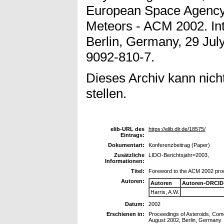
European Space Agency.
Meteors - ACM 2002. Int
Berlin, Germany, 29 Jul
9092-810-7.
Dieses Archiv kann nicht
stellen.
elib-URL des
https://elib.dlr.de/18575/
Eintrags:
Dokumentart:
Konferenzbeitrag (Paper)
Zusätzliche
LIDO-Berichtsjahr=2003,
Informationen:
Titel:
Foreword to the ACM 2002 pro
Autoren:
Autoren
Autoren-ORCID
Harris, A.W.
Datum:
2002
Erschienen in:
Proceedings of Asteroids, Come
August 2002, Berlin, Germany