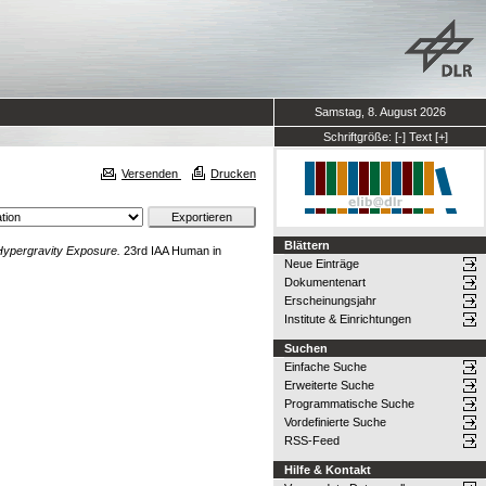
Samstag, 8. August 2026
Schriftgröße:
[-]
Text
[+]
Versenden
Drucken
Blättern
Hypergravity Exposure.
23rd IAA Human in
Neue Einträge
Dokumentenart
Erscheinungsjahr
Institute & Einrichtungen
Suchen
Einfache Suche
Erweiterte Suche
Programmatische Suche
Vordefinierte Suche
RSS-Feed
Hilfe & Kontakt