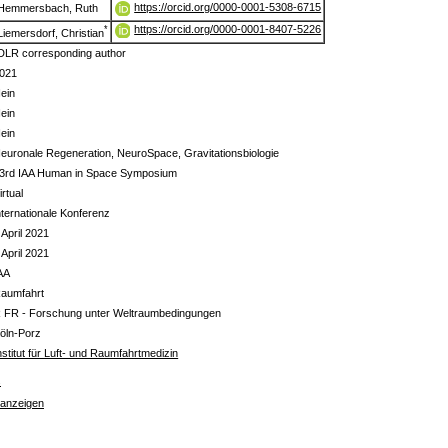
https://orcid.org/0000-0001-5308-6715
Hemmersbach, Ruth
https://orcid.org/0000-0001-8407-5226
*
Liemersdorf, Christian
DLR corresponding author
021
ein
ein
ein
euronale Regeneration, NeuroSpace, Gravitationsbiologie
3rd IAA Human in Space Symposium
irtual
nternationale Konferenz
 April 2021
 April 2021
AA
aumfahrt
 FR - Forschung unter Weltraumbedingungen
öln-Porz
nstitut für Luft- und Raumfahrtmedizin
s
 anzeigen