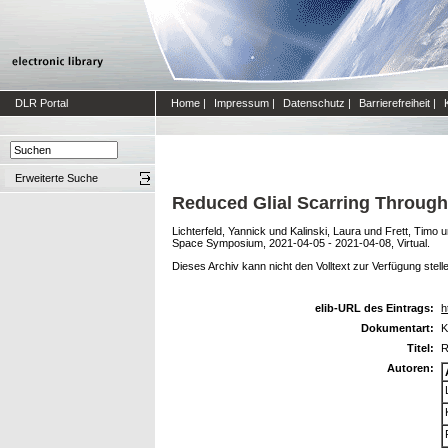
DLR Portal
Home
|
Impressum
|
Datenschutz
|
Barrierefreiheit
|
Erweiterte Suche
Reduced Glial Scarring Through
Lichterfeld, Yannick
und
Kalinski, Laura
und
Frett, Timo
u
Space Symposium, 2021-04-05 - 2021-04-08, Virtual.
Dieses Archiv kann nicht den Volltext zur Verfügung stell
elib-URL des Eintrags:
h
Dokumentart:
K
Titel:
R
Autoren: