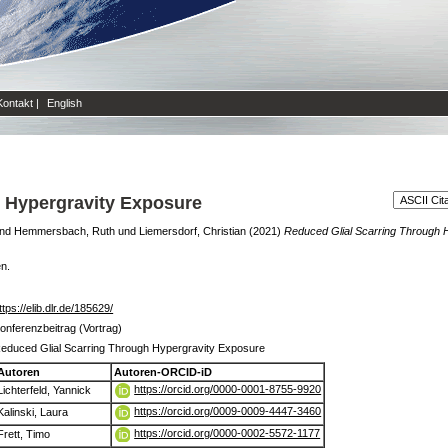
Kontakt
|
English
 Hypergravity Exposure
nd
Hemmersbach, Ruth
und
Liemersdorf, Christian
(2021)
Reduced Glial Scarring Through 
en.
ttps://elib.dlr.de/185629/
onferenzbeitrag (Vortrag)
educed Glial Scarring Through Hypergravity Exposure
Autoren
Autoren-ORCID-iD
https://orcid.org/0000-0001-8755-9920
Lichterfeld, Yannick
https://orcid.org/0009-0009-4447-3460
Kalinski, Laura
https://orcid.org/0000-0002-5572-1177
Frett, Timo