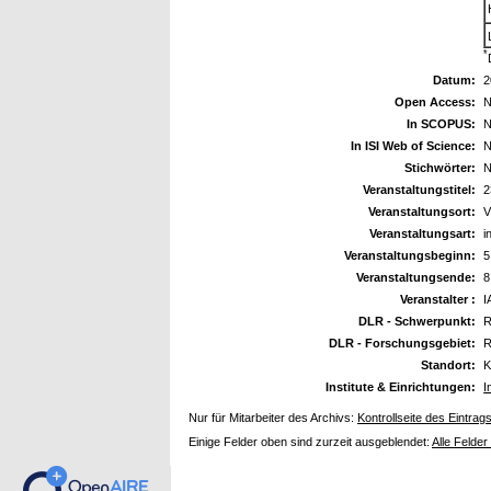
*
Datum:
2
Open Access:
N
In SCOPUS:
N
In ISI Web of Science:
N
Stichwörter:
N
Veranstaltungstitel:
2
Veranstaltungsort:
V
Veranstaltungsart:
i
Veranstaltungsbeginn:
5
Veranstaltungsende:
8
Veranstalter :
I
DLR - Schwerpunkt:
R
DLR - Forschungsgebiet:
R
Standort:
K
Institute & Einrichtungen:
I
Nur für Mitarbeiter des Archivs:
Kontrollseite des Eintrag
Einige Felder oben sind zurzeit ausgeblendet:
Alle Felder