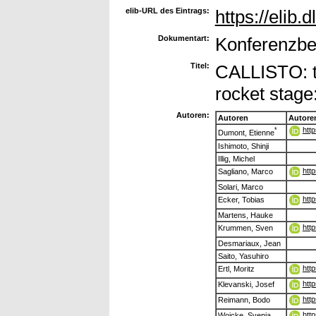
elib-URL des Eintrags:
https://elib.
Dokumentart:
Konferenzbei
Titel:
CALLISTO: to
rocket stage:
Autoren:
Autoren
Autore
htt
*
Dumont, Etienne
Ishimoto, Shinji
Illig, Michel
htt
Sagliano, Marco
Solari, Marco
htt
Ecker, Tobias
Martens, Hauke
htt
Krummen, Sven
Desmariaux, Jean
Saito, Yasuhiro
htt
Ertl, Moritz
htt
Klevanski, Josef
htt
Reimann, Bodo
htt
Woicke, Svenja