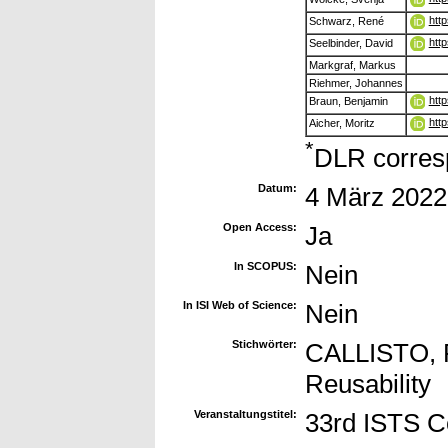
htt
Schwarz, René
htt
Seelbinder, David
Markgraf, Markus
Riehmer, Johannes
htt
Braun, Benjamin
htt
Aicher, Moritz
*
DLR corres
Datum:
4 März 2022
Open Access:
Ja
In SCOPUS:
Nein
In ISI Web of Science:
Nein
Stichwörter:
CALLISTO, R
Reusability
Veranstaltungstitel:
33rd ISTS C