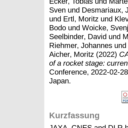
Ecker, Tobias
und
Marte
Sven
und
Desmariaux, 
und
Ertl, Moritz
und
Klev
Bodo
und
Woicke, Sven
Seelbinder, David
und
M
Riehmer, Johannes
un
Aicher, Moritz
(2022)
CA
of a rocket stage: curren
Conference, 2022-02-28
Japan.
Kurzfassung
JAXA, CNES and DLR ha