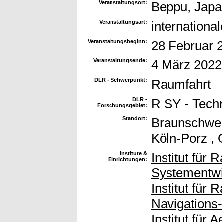
Veranstaltungsort:
Beppu, Japa
Veranstaltungsart:
internationa
Veranstaltungsbeginn:
28 Februar 
Veranstaltungsende:
4 März 2022
DLR - Schwerpunkt:
Raumfahrt
DLR -
R SY - Tech
Forschungsgebiet:
Standort:
Braunschweig
Köln-Porz , 
Institute &
Institut für
Einrichtungen:
Systementwi
Institut für
Navigations
Institut für