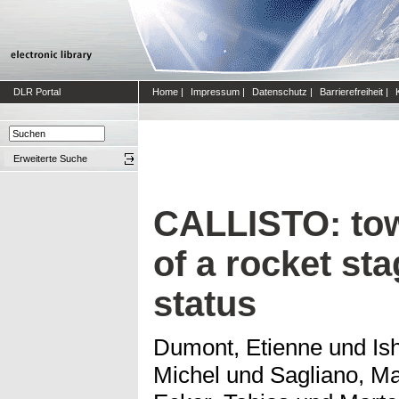
DLR Portal
Home
|
Impressum
|
Datenschutz
|
Barrierefreiheit
|
Erweiterte Suche
CALLISTO: tow
of a rocket sta
status
Dumont, Etienne
und
Is
Michel
und
Sagliano, M