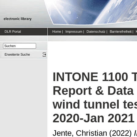
DLR Portal
Home
|
Impressum
|
Datenschutz
|
Barrierefreiheit
|
Erweiterte Suche
INTONE 1100 T
Report & Data 
wind tunnel te
2020-Jan 2021
Jente, Christian
(2022)