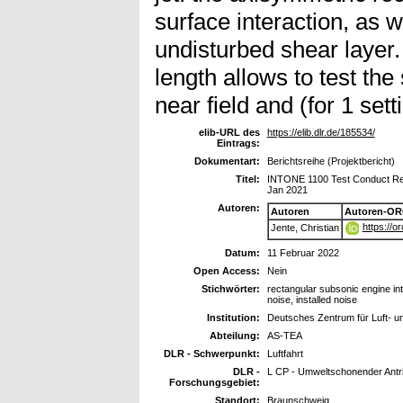
surface interaction, as we
undisturbed shear layer.
length allows to test the 
near field and (for 1 setti
elib-URL des
https://elib.dlr.de/185534/
Eintrags:
Dokumentart:
Berichtsreihe (Projektbericht)
Titel:
INTONE 1100 Test Conduct Repo
Jan 2021
Autoren:
Autoren
Autoren-OR
https://o
Jente, Christian
Datum:
11 Februar 2022
Open Access:
Nein
Stichwörter:
rectangular subsonic engine integ
noise, installed noise
Institution:
Deutsches Zentrum für Luft- u
Abteilung:
AS-TEA
DLR - Schwerpunkt:
Luftfahrt
DLR -
L CP - Umweltschonender Antr
Forschungsgebiet:
Standort:
Braunschweig