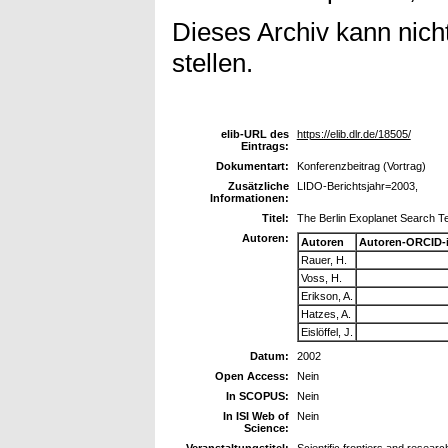
Dieses Archiv kann nicht
stellen.
elib-URL des
https://elib.dlr.de/18505/
Eintrags:
Dokumentart:
Konferenzbeitrag (Vortrag)
Zusätzliche
LIDO-Berichtsjahr=2003,
Informationen:
Titel:
The Berlin Exoplanet Search T
Autoren:
Autoren
Autoren-ORCID-
Rauer, H.
Voss, H.
Erikson, A.
Hatzes, A.
Eislöffel, J.
Datum:
2002
Open Access:
Nein
In SCOPUS:
Nein
In ISI Web of
Nein
Science:
Veranstaltungstitel:
Scientific frontiers and resear