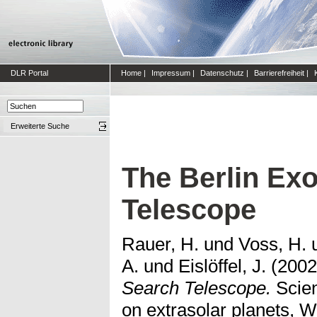
DLR Portal
Home
|
Impressum
|
Datenschutz
|
Barrierefreiheit
|
Erweiterte Suche
The Berlin Ex
Telescope
Rauer, H.
und
Voss, H.
A.
und
Eislöffel, J.
(200
Search Telescope.
Scien
on extrasolar planets, 