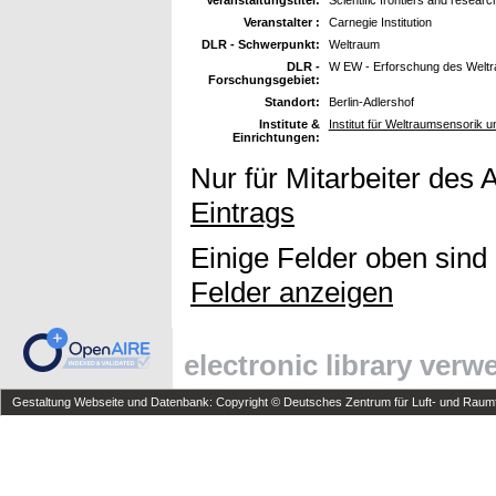
Veranstalter :
Carnegie Institution
DLR - Schwerpunkt:
Weltraum
DLR -
W EW - Erforschung des Welt
Forschungsgebiet:
Standort:
Berlin-Adlershof
Institute &
Institut für Weltraumsensorik 
Einrichtungen:
Nur für Mitarbeiter des 
Eintrags
Einige Felder oben sind
Felder anzeigen
electronic library ver
Gestaltung Webseite und Datenbank: Copyright © Deutsches Zentrum für Luft- und Raumfa