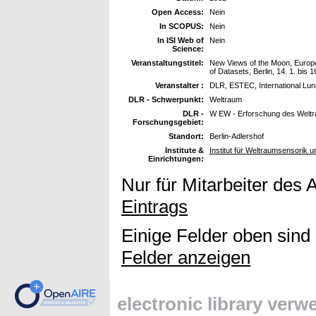
Open Access:
Nein
In SCOPUS:
Nein
In ISI Web of
Nein
Science:
Veranstaltungstitel:
New Views of the Moon, Europe:
of Datasets, Berlin, 14. 1. bis 1
Veranstalter :
DLR, ESTEC, International Lun
DLR - Schwerpunkt:
Weltraum
DLR -
W EW - Erforschung des Welt
Forschungsgebiet:
Standort:
Berlin-Adlershof
Institute &
Institut für Weltraumsensorik 
Einrichtungen:
Nur für Mitarbeiter des 
Eintrags
Einige Felder oben sind
Felder anzeigen
electronic library ver