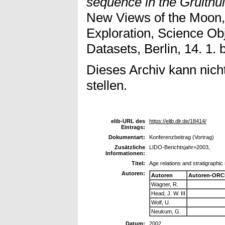
sequence in the Gruithu
New Views of the Moon,
Exploration, Science Obj
Datasets, Berlin, 14. 1. 
Dieses Archiv kann nicht
stellen.
elib-URL des
https://elib.dlr.de/18414/
Eintrags:
Dokumentart:
Konferenzbeitrag (Vortrag)
Zusätzliche
LIDO-Berichtsjahr=2003,
Informationen:
Titel:
Age relations and stratigraphi
Autoren:
Autoren
Autoren-ORC
Wagner, R.
Head, J. W. III
Wolf, U.
Neukum, G.
Datum:
2002