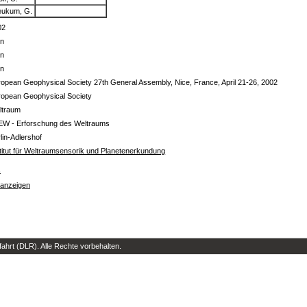
ukum, G.
02
in
in
in
opean Geophysical Society 27th General Assembly, Nice, France, April 21-26, 2002
ropean Geophysical Society
ltraum
EW - Erforschung des Weltraums
lin-Adlershof
titut für Weltraumsensorik und Planetenerkundung
s
 anzeigen
hrt (DLR). Alle Rechte vorbehalten.