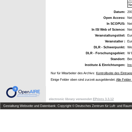
Ne
Datum:
20
Open Access:
Ne
In SCOPUS:
Ne
In ISI Web of Science:
Ne
Veranstaltungstitel:
Eur
Veranstalter :
Eu
DLR - Schwerpunkt:
We
DLR - Forschungsgebiet:
W 
Standort:
Ber
Institute & Einrichtungen:
Ins
Nur für Mitarbeiter des Archivs:
Kontrollseite des Eintrag
Einige Felder oben sind zurzeit ausgeblendet:
Alle Felder
electronic library verwendet
EPrints 3.3.12
Gestaltung Webseite und Datenbank: Copyright © Deutsches Zentrum für Luft- und Raumfa