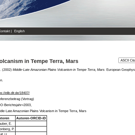
Kontakt
|
English
olcanism in Tempe Terra, Mars
.
(2002)
Middle-Late Amazonian Plains Volcanism in Tempe Terra, Mars.
European Geophysic
en.
ps://elib.dlr.de/18407/
ferenzbeitrag (Vortrag)
O-Berichtsjahr=2003,
dle-Late Amazonian Plains Volcanism in Tempe Terra, Mars
utoren
Autoren-ORCID-iD
uber, E.
onberg, P.
lf, U.