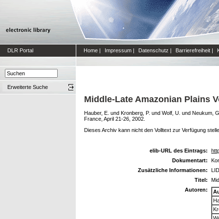
DLR Portal
Home
|
Impressum
|
Datenschutz
|
Barrierefreiheit
|
Erweiterte Suche
Middle-Late Amazonian Plains V
Hauber, E.
und
Kronberg, P.
und
Wolf, U.
und
Neukum, G
France, April 21-26, 2002.
Dieses Archiv kann nicht den Volltext zur Verfügung stell
elib-URL des Eintrags:
htt
Dokumentart:
Kon
Zusätzliche Informationen:
LID
Titel:
Mid
Autoren:
A
Ha
Kr
Wo