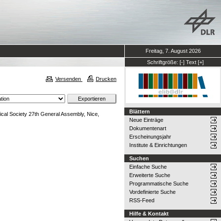
Freitag, 7. August 2026
Schriftgröße:
[-]
Text
[+]
Versenden
Drucken
Blättern
al Society 27th General Assembly, Nice,
Neue Einträge
Dokumentenart
Erscheinungsjahr
Institute & Einrichtungen
Suchen
Einfache Suche
Erweiterte Suche
Programmatische Suche
Vordefinierte Suche
RSS-Feed
Hilfe & Kontakt