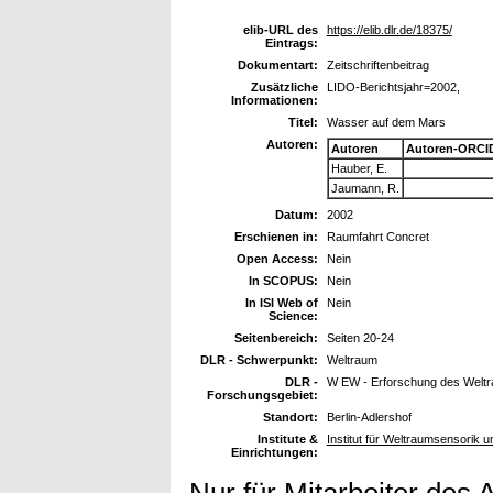
elib-URL des
https://elib.dlr.de/18375/
Eintrags:
Dokumentart:
Zeitschriftenbeitrag
Zusätzliche
LIDO-Berichtsjahr=2002,
Informationen:
Titel:
Wasser auf dem Mars
Autoren:
Autoren
Autoren-ORCI
Hauber, E.
Jaumann, R.
Datum:
2002
Erschienen in:
Raumfahrt Concret
Open Access:
Nein
In SCOPUS:
Nein
In ISI Web of
Nein
Science:
Seitenbereich:
Seiten 20-24
DLR - Schwerpunkt:
Weltraum
DLR -
W EW - Erforschung des Welt
Forschungsgebiet:
Standort:
Berlin-Adlershof
Institute &
Institut für Weltraumsensorik 
Einrichtungen:
Nur für Mitarbeiter des 