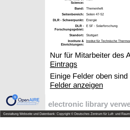
Science:
Band:
Themenheft
Seitenbereich:
Seiten 47-52
DLR - Schwerpunkt:
Energie
DLR -
E SF - Solarforschung
Forschungsgebiet:
Standort:
Stuttgart
Institute &
Institut für Technische Thermo
Einrichtungen:
Nur für Mitarbeiter des 
Eintrags
Einige Felder oben sind
Felder anzeigen
electronic library ver
Gestaltung Webseite und Datenbank: Copyright © Deutsches Zentrum für Luft- und Raumfa