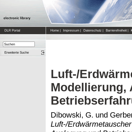
DLR Portal
Home
|
Impressum
|
Datenschutz
|
Barrierefreiheit
|
Erweiterte Suche
Luft-/Erdwärm
Modellierung,
Betriebserfah
Dibowski, G.
und
Gerber
Luft-/Erdwärmetauscher