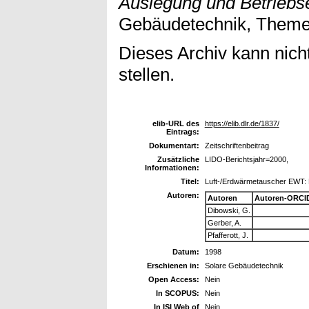
Auslegung und Betriebs
Gebäudetechnik, Themenh
Dieses Archiv kann nicht
stellen.
elib-URL des
https://elib.dlr.de/1837/
Eintrags:
Dokumentart:
Zeitschriftenbeitrag
Zusätzliche
LIDO-Berichtsjahr=2000,
Informationen:
Titel:
Luft-/Erdwärmetauscher EWT: M
Autoren:
Autoren
Autoren-ORCI
Dibowski, G.
Gerber, A.
Pfafferott, J.
Datum:
1998
Erschienen in:
Solare Gebäudetechnik
Open Access:
Nein
In SCOPUS:
Nein
In ISI Web of
Nein