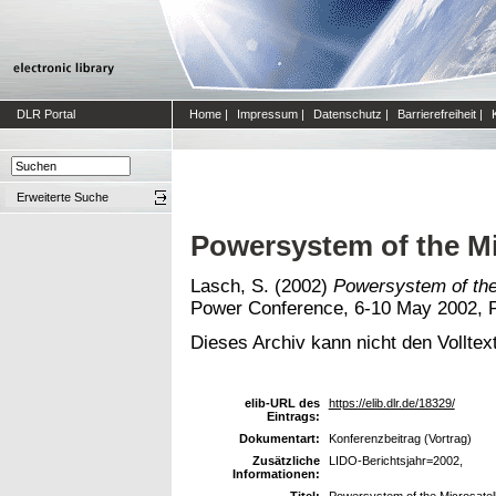
DLR Portal
Home
|
Impressum
|
Datenschutz
|
Barrierefreiheit
|
Erweiterte Suche
Powersystem of the Mi
Lasch, S.
(2002)
Powersystem of the
Power Conference, 6-10 May 2002, Po
Dieses Archiv kann nicht den Volltext
elib-URL des
https://elib.dlr.de/18329/
Eintrags:
Dokumentart:
Konferenzbeitrag (Vortrag)
Zusätzliche
LIDO-Berichtsjahr=2002,
Informationen:
Titel:
Powersystem of the Microsatel