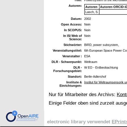
Autoren:
Autoren
Autoren-ORCID-i
Lasch, S.
Datum:
2002
Open Access:
Nein
In SCOPUS:
Nein
In ISI Web of
Nein
Science:
Stichwörter:
BIRD, power subsystem,
Veranstaltungstitel:
6th European Space Power Conf
Veranstalter :
ESA
DLR - Schwerpunkt:
Weltraum
DLR -
W EO - Erdbeobachtung
Forschungsgebiet:
Standort:
Berlin-Adlershof
Institute &
Institut für Weltraumsensorik 
Einrichtungen:
Nur für Mitarbeiter des Archivs:
Kont
Einige Felder oben sind zurzeit ausg
electronic library verwendet
EPrint