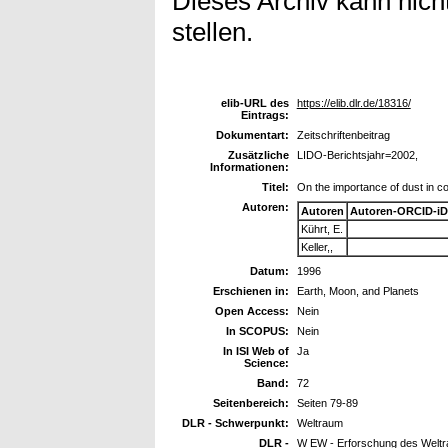
Dieses Archiv kann nicht
stellen.
elib-URL des
https://elib.dlr.de/18316/
Eintrags:
Dokumentart:
Zeitschriftenbeitrag
Zusätzliche
LIDO-Berichtsjahr=2002,
Informationen:
Titel:
On the importance of dust in c
Autoren:
Autoren
Autoren-ORCID-iD
Kührt, E.
Keller,,
Datum:
1996
Erschienen in:
Earth, Moon, and Planets
Open Access:
Nein
In SCOPUS:
Nein
In ISI Web of
Ja
Science:
Band:
72
Seitenbereich:
Seiten 79-89
DLR - Schwerpunkt:
Weltraum
DLR -
W EW - Erforschung des Welt