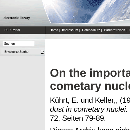
DLR Portal
Home
|
Impressum
|
Datenschutz
|
Barrierefreiheit
|
Erweiterte Suche
On the importa
cometary nucl
Kührt, E.
und
Keller,,
(1
dust in cometary nuclei.
72, Seiten 79-89.