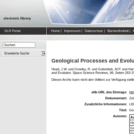
DLR Portal
Home
|
Impressum
|
Datenschutz
|
Barrierefreiheit
|
Erweiterte Suche
Geological Processes and Evolu
Head, J.W.
und
Greeley, R.
und
Golombek, M.P.
und
Har
and Evolution.
Space Science Reviews, 96, Seiten 263-2
Dieses Archiv kann nicht den Volltext zur Verfügung stell
elib-URL des Eintrags:
htt
Dokumentart:
Zei
Zusätzliche Informationen:
LID
Titel:
Geo
Autoren:
A
He
Gr
Go