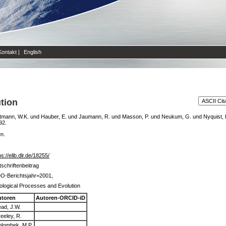
Kontakt
|
English
tion
tmann, W.K.
und
Hauber, E.
und
Jaumann, R.
und
Masson, P.
und
Neukum, G.
und
Nyquist, 
92.
en.
ps://elib.dlr.de/18255/
tschriftenbeitrag
O-Berichtsjahr=2001,
logical Processes and Evolution
utoren
Autoren-ORCID-iD
ad, J.W.
eeley, R.
lombek, M.P.