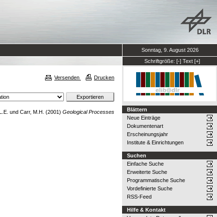
Sonntag, 9. August 2026
Schriftgröße:
[-]
Text
[+]
Versenden
Drucken
Blättern
L.E.
und
Carr, M.H.
(2001)
Geological Processes
Neue Einträge
Dokumentenart
Erscheinungsjahr
Institute & Einrichtungen
Suchen
Einfache Suche
Erweiterte Suche
Programmatische Suche
Vordefinierte Suche
RSS-Feed
Hilfe & Kontakt