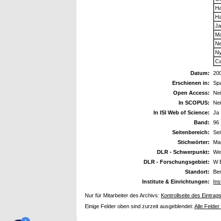
Ha
Ha
Ja
Ma
Ne
Ny
Ca
Datum:
20
Erschienen in:
Sp
Open Access:
Ne
In SCOPUS:
Ne
In ISI Web of Science:
Ja
Band:
96
Seitenbereich:
Sei
Stichwörter:
Ma
DLR - Schwerpunkt:
We
DLR - Forschungsgebiet:
W 
Standort:
Ber
Institute & Einrichtungen:
Ins
Nur für Mitarbeiter des Archivs:
Kontrollseite des Eintrag
Einige Felder oben sind zurzeit ausgeblendet:
Alle Felder