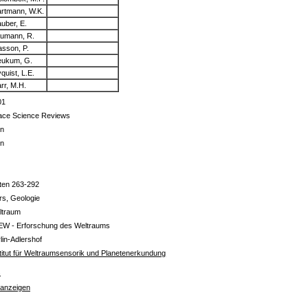
rtmann, W.K.
uber, E.
umann, R.
sson, P.
ukum, G.
quist, L.E.
rr, M.H.
01
ace Science Reviews
in
in
ten 263-292
rs, Geologie
ltraum
EW - Erforschung des Weltraums
lin-Adlershof
titut für Weltraumsensorik und Planetenerkundung
s
 anzeigen