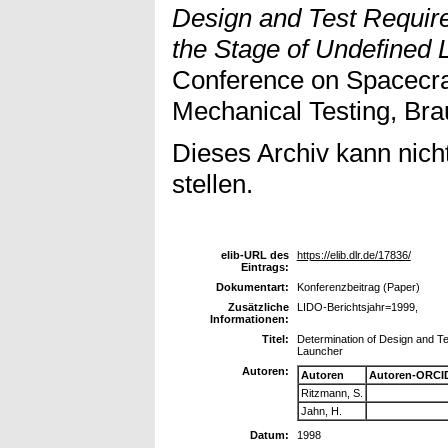
Design and Test Require
the Stage of Undefined 
Conference on Spacecraf
Mechanical Testing, Bra
Dieses Archiv kann nicht
stellen.
elib-URL des
https://elib.dlr.de/17836/
Eintrags:
Dokumentart:
Konferenzbeitrag (Paper)
Zusätzliche
LIDO-Berichtsjahr=1999,
Informationen:
Titel:
Determination of Design and Te
Launcher
Autoren:
Autoren
Autoren-ORCI
Ritzmann, S.
Jahn, H.
Datum:
1998