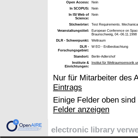
Open Access:
Nein
In SCOPUS:
Nein
In ISI Web of
Nein
Science:
Stichwörter:
Test Requirements. Mechanical
Veranstaltungstitel:
European Conference on Spacec
Braunschweig, 04.-06.11.1998
DLR - Schwerpunkt:
Weltraum
DLR -
W EO - Erdbeobachtung
Forschungsgebiet:
Standort:
Berlin-Adlershof
Institute &
Institut für Weltraumsensorik 
Einrichtungen:
Nur für Mitarbeiter des 
Eintrags
Einige Felder oben sind
Felder anzeigen
electronic library ver