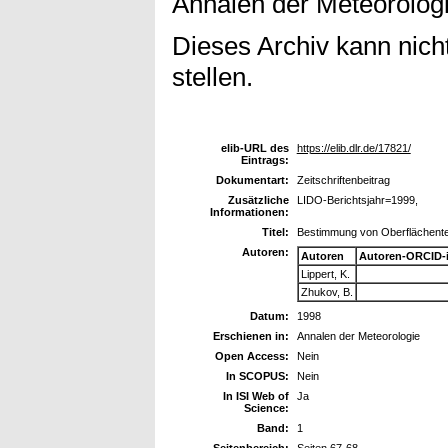
Annalen der Meteorologie
Dieses Archiv kann nicht
stellen.
elib-URL des
https://elib.dlr.de/17821/
Eintrags:
Dokumentart:
Zeitschriftenbeitrag
Zusätzliche
LIDO-Berichtsjahr=1999,
Informationen:
Titel:
Bestimmung von Oberflächente
Autoren:
Autoren
Autoren-ORCID-
Lippert, K.
Zhukov, B.
Datum:
1998
Erschienen in:
Annalen der Meteorologie
Open Access:
Nein
In SCOPUS:
Nein
In ISI Web of
Ja
Science:
Band:
1
Seitenbereich:
Seiten 67-68