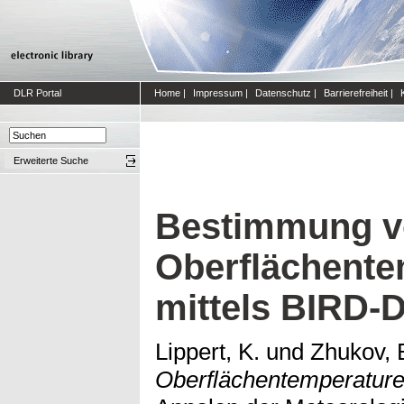
DLR Portal
Home
|
Impressum
|
Datenschutz
|
Barrierefreiheit
|
Erweiterte Suche
Bestimmung v
Oberflächente
mittels BIRD-
Lippert, K.
und
Zhukov, 
Oberflächentemperature