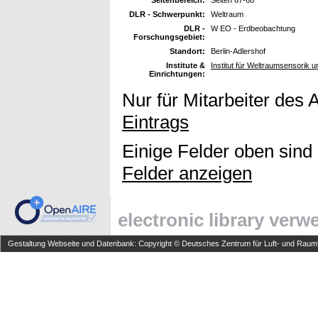
DLR - Schwerpunkt:
Weltraum
DLR -
W EO - Erdbeobachtung
Forschungsgebiet:
Standort:
Berlin-Adlershof
Institute &
Institut für Weltraumsensorik 
Einrichtungen:
Nur für Mitarbeiter des 
Eintrags
Einige Felder oben sind
Felder anzeigen
electronic library ver
Gestaltung Webseite und Datenbank: Copyright © Deutsches Zentrum für Luft- und Raumfa