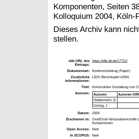
Komponenten, Seiten 38
Kolloquium 2004, Köln-P
Dieses Archiv kann nicht
stellen.
elib-URL des
https://elib.dlr.de/17721/
Eintrags:
Dokumentart:
Konferenzbeitrag (Paper)
Zusätzliche
LIDO-Berichtsjahr=2004,
Informationen:
Titel:
Konstruktive Gestaltung von
Autoren:
Autoren
Autoren-OR
Heidenreich, B.
Göring, J.
Datum:
2004
Erschienen in:
Oxid/Oxid-Verbundwerkstoffe
Komponenten
Open Access:
Nein
In SCOPUS:
Nein