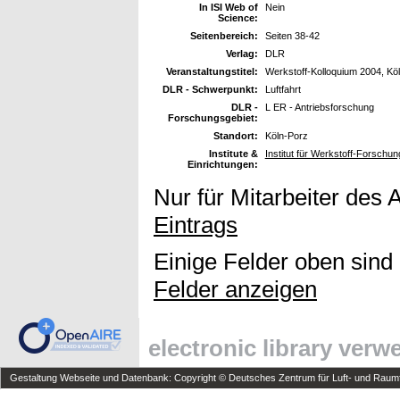
In ISI Web of
Nein
Science:
Seitenbereich:
Seiten 38-42
Verlag:
DLR
Veranstaltungstitel:
Werkstoff-Kolloquium 2004, Kö
DLR - Schwerpunkt:
Luftfahrt
DLR -
L ER - Antriebsforschung
Forschungsgebiet:
Standort:
Köln-Porz
Institute &
Institut für Werkstoff-Forschun
Einrichtungen:
Nur für Mitarbeiter des 
Eintrags
Einige Felder oben sind
Felder anzeigen
electronic library ver
Gestaltung Webseite und Datenbank: Copyright © Deutsches Zentrum für Luft- und Raumfa