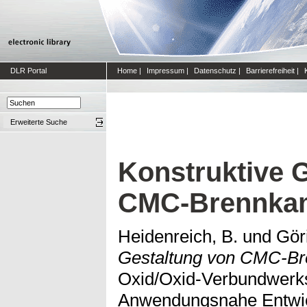
DLR Portal
Home
|
Impressum
|
Datenschutz
|
Barrierefreiheit
|
Erweiterte Suche
Konstruktive 
CMC-Brennka
Heidenreich, B.
und
Göri
Gestaltung von CMC-Br
Oxid/Oxid-Verbundwerk
Anwendungsnahe Entwic