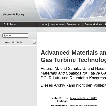
DLR Portal
Home
|
Impressum
|
Datenschutz
|
Barrierefreiheit
|
Erweiterte Suche
Advanced Materials an
Gas Turbine Technolo
Peters, M.
und
Schulz, U.
und
Hausm
Materials and Coatings for Future G
DGLR Luft- und Raumfahrt Kongress
Dieses Archiv kann nicht den Volltext
elib-URL des
https://elib.dlr.de/17617/
Eintrags:
Dokumentart:
Beitrag im Sammelband