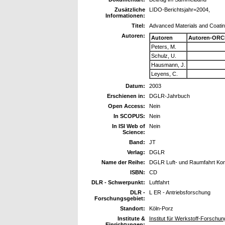
Zusätzliche
LIDO-Berichtsjahr=2004,
Informationen:
Titel:
Advanced Materials and Coatin
Autoren:
Autoren
Autoren-ORC
Peters, M.
Schulz, U.
Hausmann, J.
Leyens, C.
Datum:
2003
Erschienen in:
DGLR-Jahrbuch
Open Access:
Nein
In SCOPUS:
Nein
In ISI Web of
Nein
Science:
Band:
JT
Verlag:
DGLR
Name der Reihe:
DGLR Luft- und Raumfahrt Ko
ISBN:
CD
DLR - Schwerpunkt:
Luftfahrt
DLR -
L ER - Antriebsforschung
Forschungsgebiet:
Standort:
Köln-Porz
Institute &
Institut für Werkstoff-Forschun
Einrichtungen: