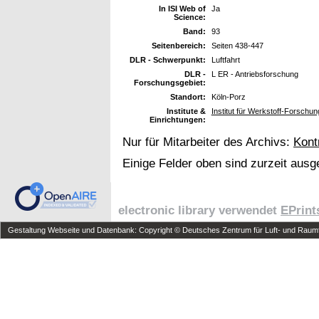
In ISI Web of
Ja
Science:
Band:
93
Seitenbereich:
Seiten 438-447
DLR - Schwerpunkt:
Luftfahrt
DLR -
L ER - Antriebsforschung
Forschungsgebiet:
Standort:
Köln-Porz
Institute &
Institut für Werkstoff-Forschun
Einrichtungen:
Nur für Mitarbeiter des Archivs:
Kont
Einige Felder oben sind zurzeit ausg
electronic library verwendet
EPrint
Gestaltung Webseite und Datenbank: Copyright © Deutsches Zentrum für Luft- und Raumfa