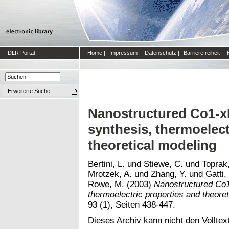
DLR Portal
Home
|
Impressum
|
Datenschutz
|
Barrierefreiheit
|
Erweiterte Suche
Nanostructured Co1-xN
synthesis, thermoelect
theoretical modeling
Bertini, L.
und
Stiewe, C.
und
Toprak
Mrotzek, A.
und
Zhang, Y.
und
Gatti,
Rowe, M.
(2003)
Nanostructured Co1
thermoelectric properties and theoret
93 (1), Seiten 438-447.
Dieses Archiv kann nicht den Volltext