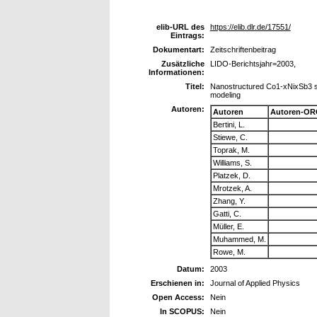
elib-URL des
https://elib.dlr.de/17551/
Eintrags:
Dokumentart:
Zeitschriftenbeitrag
Zusätzliche
LIDO-Berichtsjahr=2003,
Informationen:
Titel:
Nanostructured Co1-xNixSb3 sku
modeling
Autoren:
Autoren
Autoren-OR
Bertini, L.
Stiewe, C.
Toprak, M.
Williams, S.
Platzek, D.
Mrotzek, A.
Zhang, Y.
Gatti, C.
Müller, E.
Muhammed, M.
Rowe, M.
Datum:
2003
Erschienen in:
Journal of Applied Physics
Open Access:
Nein
In SCOPUS:
Nein