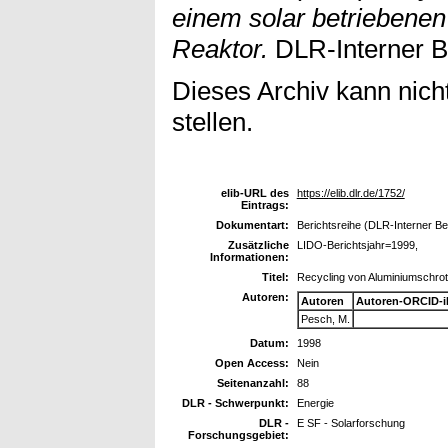
einem solar betriebenen
Reaktor.
DLR-Interner Be
Dieses Archiv kann nicht
stellen.
elib-URL des
https://elib.dlr.de/1752/
Eintrags:
Dokumentart:
Berichtsreihe (DLR-Interner Be
Zusätzliche
LIDO-Berichtsjahr=1999,
Informationen:
Titel:
Recycling von Aluminiumschrot
Autoren:
Autoren
Autoren-ORCID-i
Pesch, M.
Datum:
1998
Open Access:
Nein
Seitenanzahl:
88
DLR - Schwerpunkt:
Energie
DLR -
E SF - Solarforschung
Forschungsgebiet: