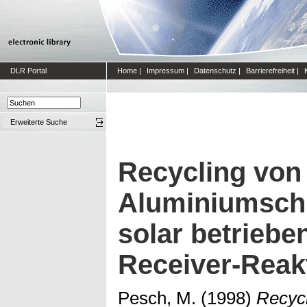
DLR Portal
Home
|
Impressum
|
Datenschutz
|
Barrierefreiheit
|
Erweiterte Suche
Recycling von
Aluminiumschr
solar betriebe
Receiver-Reak
Pesch, M.
(1998)
Recycl