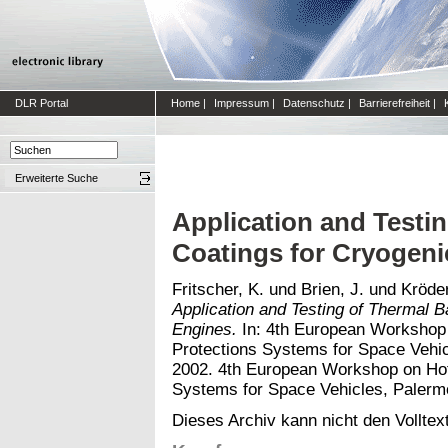
DLR Portal
Home
|
Impressum
|
Datenschutz
|
Barrierefreiheit
|
Erweiterte Suche
Application and Testin
Coatings for Cryogeni
Fritscher, K.
und
Brien, J.
und
Kröder
Application and Testing of Thermal B
Engines.
In: 4th European Workshop 
Protections Systems for Space Vehic
2002. 4th European Workshop on Hot
Systems for Space Vehicles, Palermo
Dieses Archiv kann nicht den Volltext