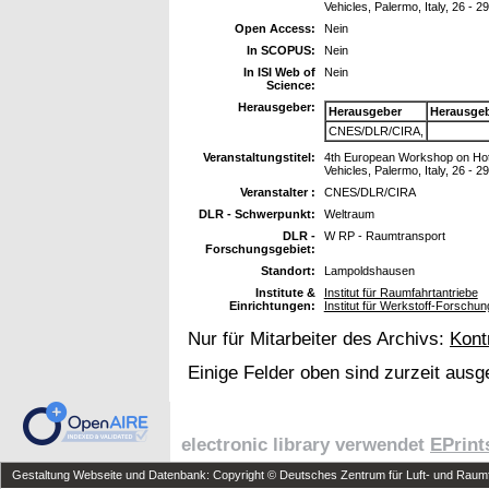
Vehicles, Palermo, Italy, 26 -
Open Access:
Nein
In SCOPUS:
Nein
In ISI Web of
Nein
Science:
Herausgeber:
Herausgeber
Herausge
CNES/DLR/CIRA,
Veranstaltungstitel:
4th European Workshop on Hot
Vehicles, Palermo, Italy, 26 -
Veranstalter :
CNES/DLR/CIRA
DLR - Schwerpunkt:
Weltraum
DLR -
W RP - Raumtransport
Forschungsgebiet:
Standort:
Lampoldshausen
Institute &
Institut für Raumfahrtantriebe
Einrichtungen:
Institut für Werkstoff-Forschun
Nur für Mitarbeiter des Archivs:
Kont
Einige Felder oben sind zurzeit ausg
electronic library verwendet
EPrint
Gestaltung Webseite und Datenbank: Copyright © Deutsches Zentrum für Luft- und Raumfa