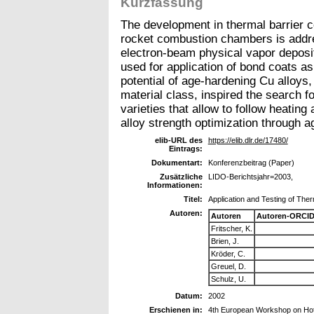
Kurzfassung
The development in thermal barrier c
rocket combustion chambers is addres
electron-beam physical vapor depos
used for application of bond coats as
potential of age-hardening Cu alloys,
material class, inspired the search f
varieties that allow to follow heati
alloy strength optimization through a
elib-URL des
https://elib.dlr.de/17480/
Eintrags:
Dokumentart:
Konferenzbeitrag (Paper)
Zusätzliche
LIDO-Berichtsjahr=2003,
Informationen:
Titel:
Application and Testing of The
Autoren:
Autoren
Autoren-ORCID
Fritscher, K.
Brien, J.
Kröder, C.
Greuel, D.
Schulz, U.
Datum:
2002
Erschienen in:
4th European Workshop on Hot