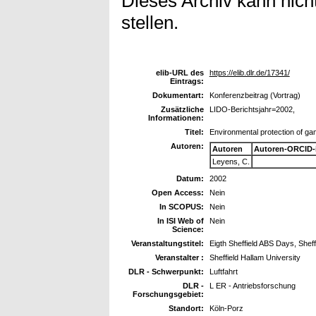
Dieses Archiv kann nicht
stellen.
elib-URL des
https://elib.dlr.de/17341/
Eintrags:
Dokumentart:
Konferenzbeitrag (Vortrag)
Zusätzliche
LIDO-Berichtsjahr=2002,
Informationen:
Titel:
Environmental protection of ga
Autoren:
Autoren
Autoren-ORCID-
Leyens, C.
Datum:
2002
Open Access:
Nein
In SCOPUS:
Nein
In ISI Web of
Nein
Science:
Veranstaltungstitel:
Eigth Sheffield ABS Days, Sheff
Veranstalter :
Sheffield Hallam University
DLR - Schwerpunkt:
Luftfahrt
DLR -
L ER - Antriebsforschung
Forschungsgebiet:
Standort:
Köln-Porz