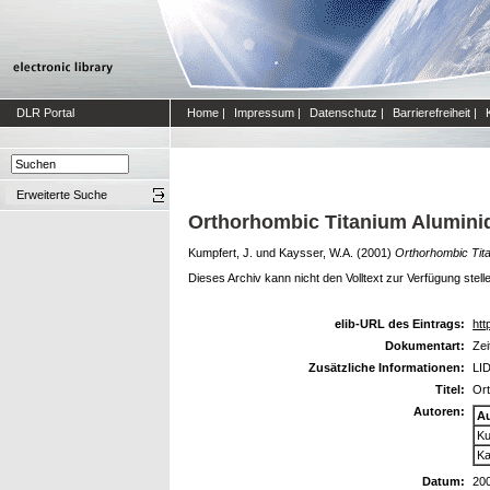
DLR Portal
Home
|
Impressum
|
Datenschutz
|
Barrierefreiheit
|
Erweiterte Suche
Orthorhombic Titanium Aluminid
Kumpfert, J.
und
Kaysser, W.A.
(2001)
Orthorhombic Tita
Dieses Archiv kann nicht den Volltext zur Verfügung stell
elib-URL des Eintrags:
htt
Dokumentart:
Zei
Zusätzliche Informationen:
LID
Titel:
Ort
Autoren:
A
Ku
Ka
Datum:
20