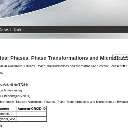
Kontakt
|
English
es: Phases, Phase Transformations and Microstruct
nium Aluminides: Phases, Phase Transformations and Microstructure Evolution.
Zeitschrift f
en.
ps://elib.dlr.de/17258/
tschriftenbeitrag
O-Berichtsjahr=2001,
horhombic Titanium Aluminides: Phases, Phase Transformations and Microstructure Evoluti
utoren
Autoren-ORCID-iD
mpfert, J.
ysser, W.A.
01