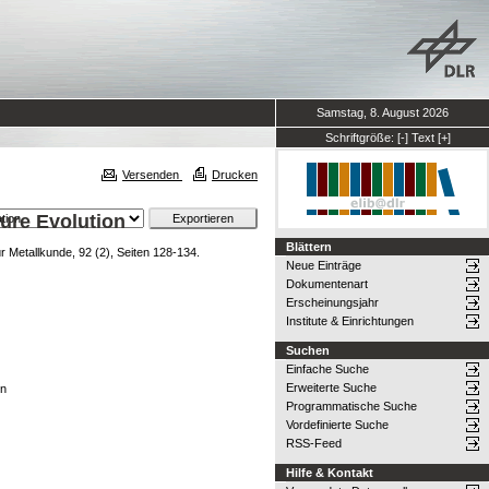
Samstag, 8. August 2026
Schriftgröße:
[-]
Text
[+]
Versenden
Drucken
ure Evolution
Blättern
ür Metallkunde, 92 (2), Seiten 128-134.
Neue Einträge
Dokumentenart
Erscheinungsjahr
Institute & Einrichtungen
Suchen
Einfache Suche
Erweiterte Suche
on
Programmatische Suche
Vordefinierte Suche
RSS-Feed
Hilfe & Kontakt