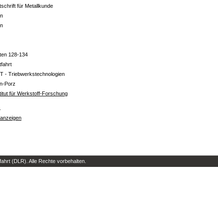
tschrift für Metallkunde
in
in
ten 128-134
tfahrt
T - Triebwerkstechnologien
ln-Porz
titut für Werkstoff-Forschung
s
 anzeigen
hrt (DLR). Alle Rechte vorbehalten.