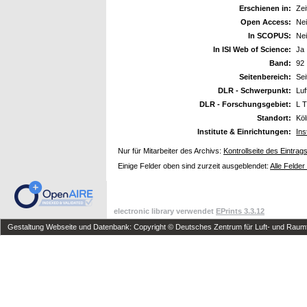
Erschienen in:
Zei
Open Access:
Ne
In SCOPUS:
Ne
In ISI Web of Science:
Ja
Band:
92
Seitenbereich:
Sei
DLR - Schwerpunkt:
Luf
DLR - Forschungsgebiet:
L T
Standort:
Kö
Institute & Einrichtungen:
Ins
Nur für Mitarbeiter des Archivs:
Kontrollseite des Eintrag
Einige Felder oben sind zurzeit ausgeblendet:
Alle Felder
electronic library verwendet
EPrints 3.3.12
Gestaltung Webseite und Datenbank: Copyright © Deutsches Zentrum für Luft- und Raumfa