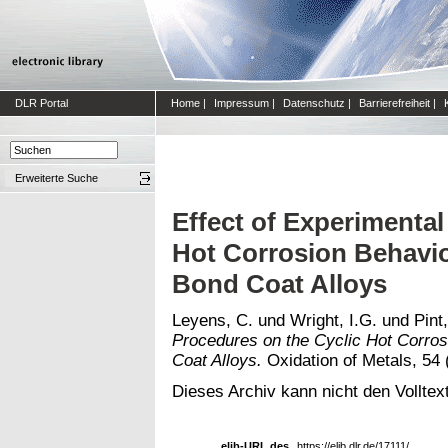
DLR Portal
Home
|
Impressum
|
Datenschutz
|
Barrierefreiheit
|
Erweiterte Suche
Effect of Experimental
Hot Corrosion Behavi
Bond Coat Alloys
Leyens, C.
und
Wright, I.G.
und
Pint
Procedures on the Cyclic Hot Corro
Coat Alloys.
Oxidation of Metals, 54 
Dieses Archiv kann nicht den Volltext
elib-URL des
https://elib.dlr.de/17111/