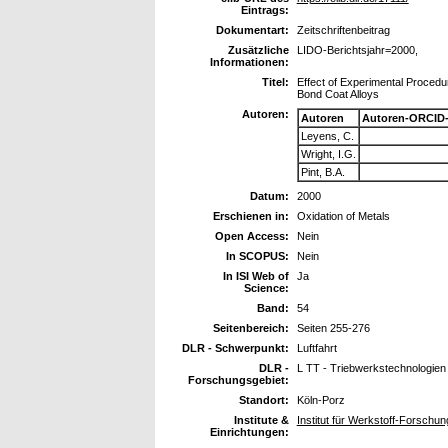
Eintrags:
Dokumentart:
Zeitschriftenbeitrag
Zusätzliche
LIDO-Berichtsjahr=2000,
Informationen:
Titel:
Effect of Experimental Proced
Bond Coat Alloys
Autoren:
Autoren
Autoren-ORCID-
Leyens, C.
Wright, I.G.
Pint, B.A.
Datum:
2000
Erschienen in:
Oxidation of Metals
Open Access:
Nein
In SCOPUS:
Nein
In ISI Web of
Ja
Science:
Band:
54
Seitenbereich:
Seiten 255-276
DLR - Schwerpunkt:
Luftfahrt
DLR -
L TT - Triebwerkstechnologien
Forschungsgebiet:
Standort:
Köln-Porz
Institute &
Institut für Werkstoff-Forschun
Einrichtungen: