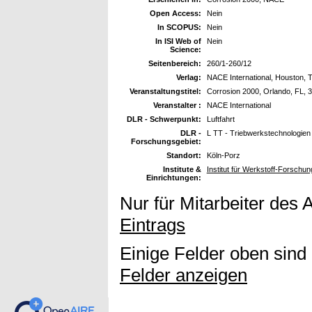
Open Access:
Nein
In SCOPUS:
Nein
In ISI Web of
Nein
Science:
Seitenbereich:
260/1-260/12
Verlag:
NACE International, Houston, 
Veranstaltungstitel:
Corrosion 2000, Orlando, FL, 
Veranstalter :
NACE International
DLR - Schwerpunkt:
Luftfahrt
DLR -
L TT - Triebwerkstechnologien
Forschungsgebiet:
Standort:
Köln-Porz
Institute &
Institut für Werkstoff-Forschun
Einrichtungen:
Nur für Mitarbeiter des 
Eintrags
Einige Felder oben sind
Felder anzeigen