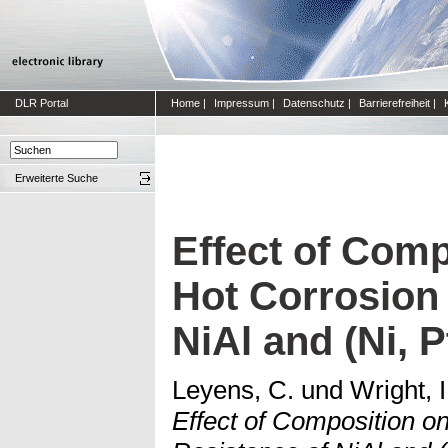
DLR Portal
Home
|
Impressum
|
Datenschutz
|
Barrierefreiheit
|
Erweiterte Suche
Effect of Comp
Hot Corrosion
NiAl and (Ni, P
Leyens, C.
und
Wright, I
Effect of Composition o