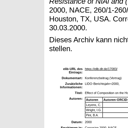
Resistance of NiAl and (
2000, NACE, 260/1-260/
Houston, TX, USA. Corr
30.03.2000.
Dieses Archiv kann nicht
stellen.
elib-URL des
https://elib.dlr.de/17083/
Eintrags:
Dokumentart:
Konferenzbeitrag (Vortrag)
Zusätzliche
LIDO-Berichtsjahr=2000,
Informationen:
Titel:
Effect of Composition on the Ho
Autoren:
Autoren
Autoren-ORCID-
Leyens, C.
Wright, I.G.
Pint, B.A.
Datum:
2000
Erschienen in:
Corrosion 2000, NACE