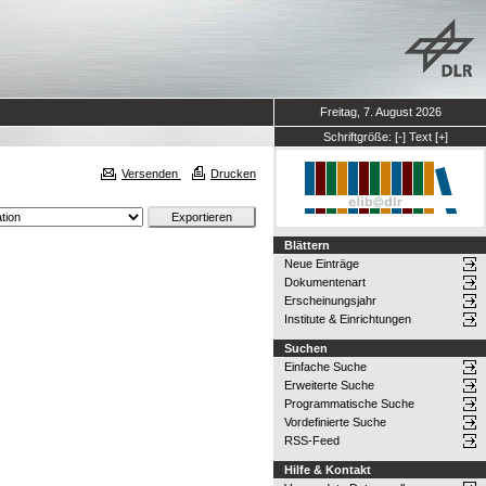
Freitag, 7. August 2026
Schriftgröße:
[-]
Text
[+]
Versenden
Drucken
Blättern
Neue Einträge
Dokumentenart
Erscheinungsjahr
Institute & Einrichtungen
Suchen
Einfache Suche
Erweiterte Suche
Programmatische Suche
Vordefinierte Suche
RSS-Feed
Hilfe & Kontakt