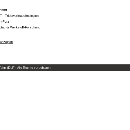
tfahrt
T - Triebwerkstechnologien
ln-Porz
titut für Werkstoff-Forschung
s
 anzeigen
hrt (DLR). Alle Rechte vorbehalten.