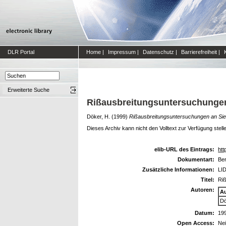
DLR Portal
Home
|
Impressum
|
Datenschutz
|
Barrierefreiheit
|
Erweiterte Suche
Rißausbreitungsuntersuchungen 
Döker, H.
(1999)
Rißausbreitungsuntersuchungen an Sie
Dieses Archiv kann nicht den Volltext zur Verfügung stell
elib-URL des Eintrags:
htt
Dokumentart:
Ber
Zusätzliche Informationen:
LID
Titel:
Riß
Autoren:
A
Dö
Datum:
19
Open Access:
Ne