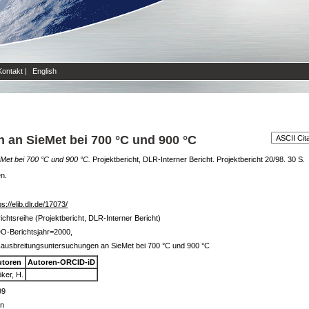
Kontakt
|
English
an SieMet bei 700 °C und 900 °C
Met bei 700 °C und 900 °C.
Projektbericht, DLR-Interner Bericht. Projektbericht 20/98. 30 S.
en.
ps://elib.dlr.de/17073/
ichtsreihe (Projektbericht, DLR-Interner Bericht)
O-Berichtsjahr=2000,
ausbreitungsuntersuchungen an SieMet bei 700 °C und 900 °C
utoren
Autoren-ORCID-iD
ker, H.
99
in