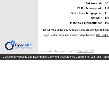
Seitenanzahl:
30
DLR - Schwerpunkt:
Luf
DLR - Forschungsgebiet:
L T
Standort:
Kö
Institute & Einrichtungen:
Ins
Nur für Mitarbeiter des Archivs:
Kontrollseite des Eintrag
Einige Felder oben sind zurzeit ausgeblendet:
Alle Felder
electronic library verwendet
EPrints 3.3.12
Gestaltung Webseite und Datenbank: Copyright © Deutsches Zentrum für Luft- und Raumfa