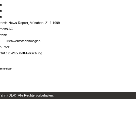
in
in
in
ramic News Report, München, 21.1.1999
emens AG
tfahrt
T - Triebwerkstechnologien
ln-Porz
titut für Werkstoff-Forschung
s
 anzeigen
hrt (DLR). Alle Rechte vorbehalten.