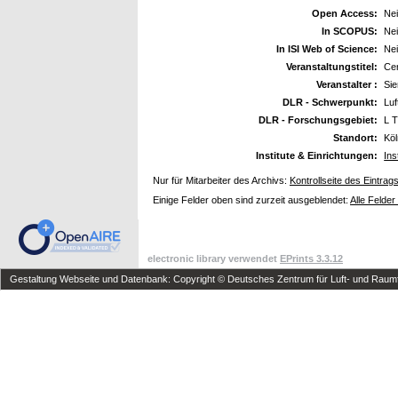
Open Access:
Ne
In SCOPUS:
Ne
In ISI Web of Science:
Ne
Veranstaltungstitel:
Ce
Veranstalter :
Si
DLR - Schwerpunkt:
Luf
DLR - Forschungsgebiet:
L T
Standort:
Kö
Institute & Einrichtungen:
Ins
Nur für Mitarbeiter des Archivs:
Kontrollseite des Eintrag
Einige Felder oben sind zurzeit ausgeblendet:
Alle Felder
electronic library verwendet
EPrints 3.3.12
Gestaltung Webseite und Datenbank: Copyright © Deutsches Zentrum für Luft- und Raumfa