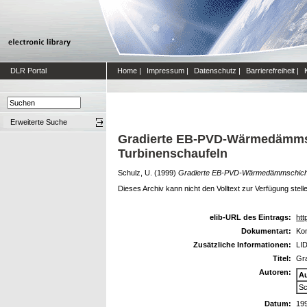
DLR Portal
Home
|
Impressum
|
Datenschutz
|
Barrierefreiheit
|
Erweiterte Suche
Gradierte EB-PVD-Wärmedämmsc
Turbinenschaufeln
Schulz, U.
(1999)
Gradierte EB-PVD-Wärmedämmschichte
Dieses Archiv kann nicht den Volltext zur Verfügung stell
elib-URL des Eintrags:
htt
Dokumentart:
Kon
Zusätzliche Informationen:
LID
Titel:
Gr
Autoren:
A
Sc
Datum:
19