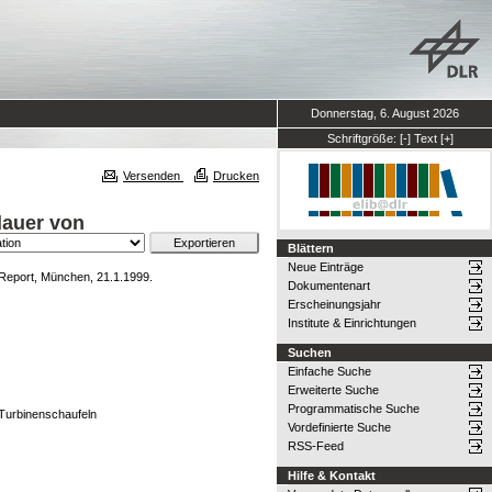
Donnerstag, 6. August 2026
Schriftgröße:
[-]
Text
[+]
Versenden
Drucken
dauer von
Blättern
Neue Einträge
eport, München, 21.1.1999.
Dokumentenart
Erscheinungsjahr
Institute & Einrichtungen
Suchen
Einfache Suche
Erweiterte Suche
Programmatische Suche
Turbinenschaufeln
Vordefinierte Suche
RSS-Feed
Hilfe & Kontakt