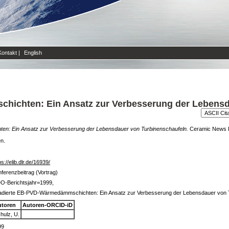
Kontakt
|
English
hichten: Ein Ansatz zur Verbesserung der Lebens
n: Ein Ansatz zur Verbesserung der Lebensdauer von Turbinenschaufeln.
Ceramic News R
en.
ps://elib.dlr.de/16939/
ferenzbeitrag (Vortrag)
O-Berichtsjahr=1999,
adierte EB-PVD-Wärmedämmschichten: Ein Ansatz zur Verbesserung der Lebensdauer von 
utoren
Autoren-ORCID-iD
hulz, U.
99