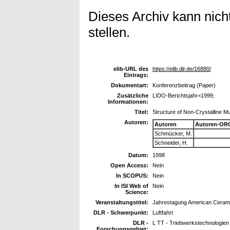
Dieses Archiv kann nicht
stellen.
elib-URL des
https://elib.dlr.de/16880/
Eintrags:
Dokumentart:
Konferenzbeitrag (Paper)
Zusätzliche
LIDO-Berichtsjahr=1999,
Informationen:
Titel:
Structure of Non-Crystalline Mu
Autoren:
Autoren
Autoren-ORC
Schmücker, M.
Schneider, H.
Datum:
1998
Open Access:
Nein
In SCOPUS:
Nein
In ISI Web of
Nein
Science:
Veranstaltungstitel:
Jahrestagung American Ceramic
DLR - Schwerpunkt:
Luftfahrt
DLR -
L TT - Triebwerkstechnologien
Forschungsgebiet: