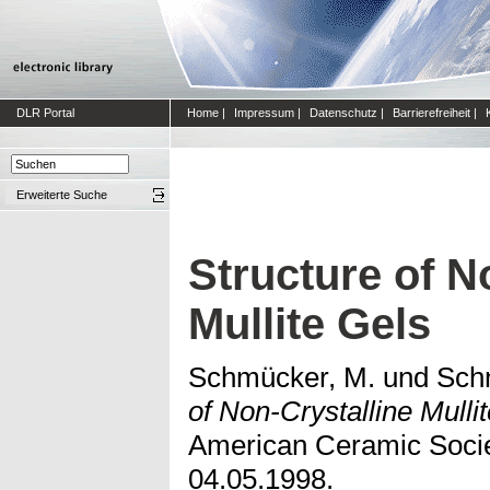
DLR Portal
Home
|
Impressum
|
Datenschutz
|
Barrierefreiheit
|
Erweiterte Suche
Structure of N
Mullite Gels
Schmücker, M.
und
Schn
of Non-Crystalline Mulli
American Ceramic Societ
04.05.1998.