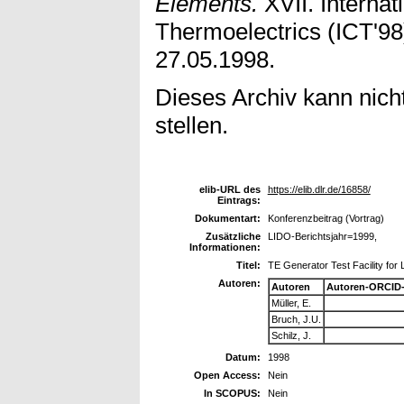
Elements.
XVII. Interna
Thermoelectrics (ICT'98
27.05.1998.
Dieses Archiv kann nicht
stellen.
elib-URL des
https://elib.dlr.de/16858/
Eintrags:
Dokumentart:
Konferenzbeitrag (Vortrag)
Zusätzliche
LIDO-Berichtsjahr=1999,
Informationen:
Titel:
TE Generator Test Facility for
Autoren:
Autoren
Autoren-ORCID-
Müller, E.
Bruch, J.U.
Schilz, J.
Datum:
1998
Open Access:
Nein
In SCOPUS:
Nein