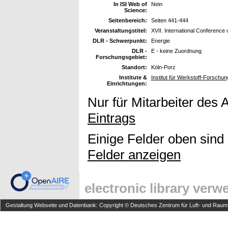
In ISI Web of
Nein
Science:
Seitenbereich:
Seiten 441-444
Veranstaltungstitel:
XVII. International Conference
DLR - Schwerpunkt:
Energie
DLR -
E - keine Zuordnung
Forschungsgebiet:
Standort:
Köln-Porz
Institute &
Institut für Werkstoff-Forschun
Einrichtungen:
Nur für Mitarbeiter des 
Eintrags
Einige Felder oben sind
Felder anzeigen
electronic library ver
Gestaltung Webseite und Datenbank: Copyright © Deutsches Zentrum für Luft- und Raumfa