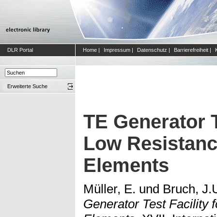
DLR Portal
Home
|
Impressum
|
Datenschutz
|
Barrierefreiheit
|
Erweiterte Suche
TE Generator Te
Low Resistanc
Elements
Müller, E.
und
Bruch, J.
Generator Test Facility 