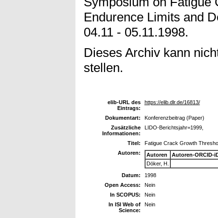
Symposium on Fatigue 
Endurence Limits and De
04.11 - 05.11.1998.
Dieses Archiv kann nicht
stellen.
elib-URL des
https://elib.dlr.de/16813/
Eintrags:
Dokumentart:
Konferenzbeitrag (Paper)
Zusätzliche
LIDO-Berichtsjahr=1999,
Informationen:
Titel:
Fatigue Crack Growth Threshol
Autoren:
Autoren
Autoren-ORCID-i
Döker, H.
Datum:
1998
Open Access:
Nein
In SCOPUS:
Nein
In ISI Web of
Nein
Science: