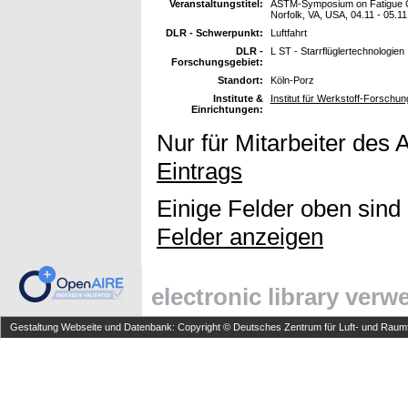
Veranstaltungstitel:
ASTM-Symposium on Fatigue Cr
Norfolk, VA, USA, 04.11 - 05.1
DLR - Schwerpunkt:
Luftfahrt
DLR -
L ST - Starrflüglertechnologien
Forschungsgebiet:
Standort:
Köln-Porz
Institute &
Institut für Werkstoff-Forschun
Einrichtungen:
Nur für Mitarbeiter des 
Eintrags
Einige Felder oben sind
Felder anzeigen
electronic library ver
Gestaltung Webseite und Datenbank: Copyright © Deutsches Zentrum für Luft- und Raumfa