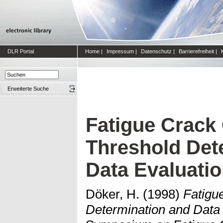
DLR Portal
Home
|
Impressum
|
Datenschutz
|
Barrierefreiheit
|
Erweiterte Suche
Fatigue Crack
Threshold Det
Data Evaluati
Döker, H.
(1998)
Fatigu
Determination and Data 