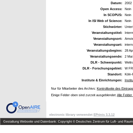
Datum:
2002
Open Access:
Nein
In SCOPUS:
Nein
In ISI Web of Science:
Nein
Stichwörter:
Unter
Veranstaltungstitel:
Inter
Veranstaltungsort:
Amst
Veranstaltungsart:
inter
Veranstaltungsbeginn:
28 Ap
Veranstaltungsende:
2 Mai
DLR - Schwerpunkt:
Welt
DLR - Forschungsgebiet:
W FR 
Standort:
Köln-
Institute & Einrichtungen:
Insti
Nur für Mitarbeiter des Archivs:
Kontrollseite des Eintrag
Einige Felder oben sind zurzeit ausgeblendet:
Alle Felder
electronic library verwendet
EPrints 3.3.12
Gestaltung Webseite und Datenbank: Copyright © Deutsches Zentrum für Luft- und Raumfa