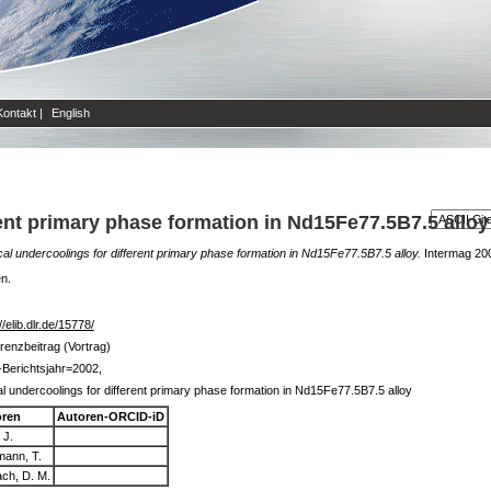
Kontakt
|
English
rent primary phase formation in Nd15Fe77.5B7.5 alloy
ical undercoolings for different primary phase formation in Nd15Fe77.5B7.5 alloy.
Intermag 200
en.
//elib.dlr.de/15778/
renzbeitrag (Vortrag)
Berichtsjahr=2002,
cal undercoolings for different primary phase formation in Nd15Fe77.5B7.5 alloy
oren
Autoren-ORCID-iD
 J.
mann, T.
ach, D. M.