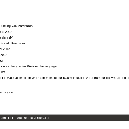
kühlung von Materialien
mag 2002
erdam (N)
nationale Konferenz
ril 2002
 2002
raum
- Forschung unter Weltraumbedingungen
Porz
tut für Materialphysik im Weltraum > Institut für Raumsimulation > Zentrum für die Erstarrun
s
 anzeigen
hrt (DLR). Alle Rechte vorbehalten.