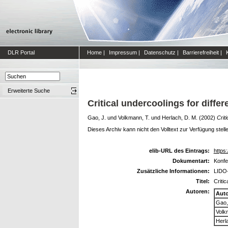
DLR Portal
Home
|
Impressum
|
Datenschutz
|
Barrierefreiheit
|
Erweiterte Suche
Critical undercoolings for diffe
Gao, J.
und
Volkmann, T.
und
Herlach, D. M.
(2002)
Crit
Dieses Archiv kann nicht den Volltext zur Verfügung stell
elib-URL des Eintrags:
https:
Dokumentart:
Konfe
Zusätzliche Informationen:
LIDO-
Titel:
Criti
Autoren:
Aut
Gao,
Volk
Herl