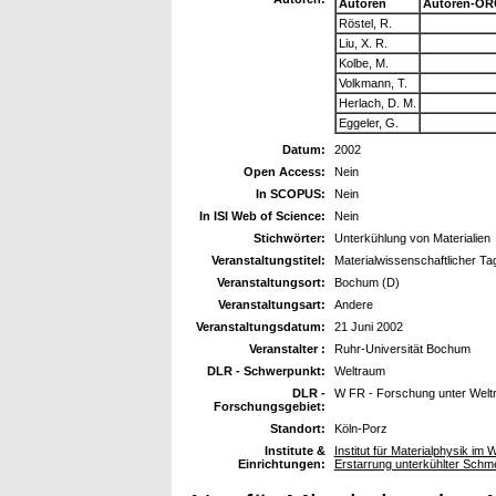
Autoren
Autoren-OR
Röstel, R.
Liu, X. R.
Kolbe, M.
Volkmann, T.
Herlach, D. M.
Eggeler, G.
Datum:
2002
Open Access:
Nein
In SCOPUS:
Nein
In ISI Web of Science:
Nein
Stichwörter:
Unterkühlung von Materialien
Veranstaltungstitel:
Materialwissenschaftlicher Ta
Veranstaltungsort:
Bochum (D)
Veranstaltungsart:
Andere
Veranstaltungsdatum:
21 Juni 2002
Veranstalter :
Ruhr-Universität Bochum
DLR - Schwerpunkt:
Weltraum
DLR -
W FR - Forschung unter Wel
Forschungsgebiet:
Standort:
Köln-Porz
Institute &
Institut für Materialphysik im 
Einrichtungen:
Erstarrung unterkühlter Sch