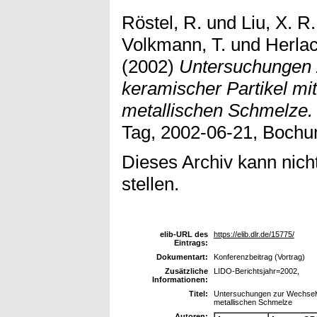
Röstel, R.
und
Liu, X. R.
Volkmann, T.
und
Herlac
(2002)
Untersuchungen 
keramischer Partikel mit
metallischen Schmelze.
Tag, 2002-06-21, Bochu
Dieses Archiv kann nicht
stellen.
elib-URL des
https://elib.dlr.de/15775/
Eintrags:
Dokumentart:
Konferenzbeitrag (Vortrag)
Zusätzliche
LIDO-Berichtsjahr=2002,
Informationen:
Titel:
Untersuchungen zur Wechselwi
metallischen Schmelze
Autoren: