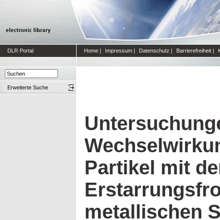
DLR Portal
Home
|
Impressum
|
Datenschutz
|
Barrierefreiheit
|
Erweiterte Suche
Untersuchung
Wechselwirku
Partikel mit de
Erstarrungsfro
metallischen 