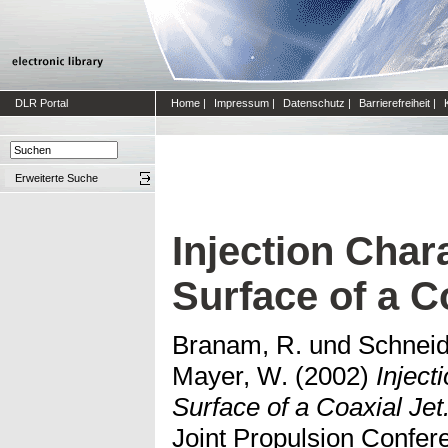
DLR Portal
Home
|
Impressum
|
Datenschutz
|
Barrierefreiheit
|
Erweiterte Suche
Injection Char
Surface of a C
Branam, R.
und
Schneid
Mayer, W.
(2002)
Inject
Surface of a Coaxial Jet
Joint Propulsion Confere