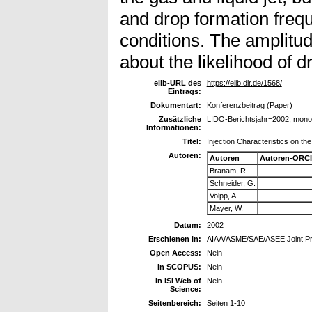
and drop formation frequ
conditions. The amplitud
about the likelihood of d
elib-URL des
https://elib.dlr.de/1568/
Eintrags:
Dokumentart:
Konferenzbeitrag (Paper)
Zusätzliche
LIDO-Berichtsjahr=2002, mono
Informationen:
Titel:
Injection Characteristics on the
Autoren:
Autoren
Autoren-ORCI
Branam, R.
Schneider, G.
Volpp, A.
Mayer, W.
Datum:
2002
Erschienen in:
AIAA/ASME/SAE/ASEE Joint Pro
Open Access:
Nein
In SCOPUS:
Nein
In ISI Web of
Nein
Science:
Seitenbereich:
Seiten 1-10