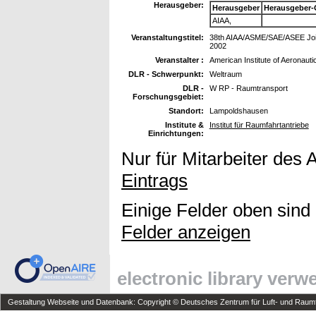
Herausgeber:
Herausgeber
Herausgeber-
AIAA,
Veranstaltungstitel:
38th AIAA/ASME/SAE/ASEE Joint 
2002
Veranstalter :
American Institute of Aeronauti
DLR - Schwerpunkt:
Weltraum
DLR -
W RP - Raumtransport
Forschungsgebiet:
Standort:
Lampoldshausen
Institute &
Institut für Raumfahrtantriebe
Einrichtungen:
Nur für Mitarbeiter des 
Eintrags
Einige Felder oben sind
Felder anzeigen
electronic library ver
Gestaltung Webseite und Datenbank: Copyright © Deutsches Zentrum für Luft- und Raumfa