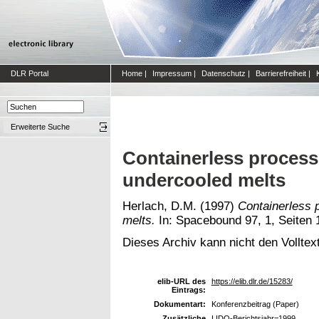
DLR Portal
Home
|
Impressum
|
Datenschutz
|
Barrierefreiheit
|
Erweiterte Suche
Containerless processi
undercooled melts
Herlach, D.M.
(1997)
Containerless 
melts.
In: Spacebound 97, 1, Seiten 
Dieses Archiv kann nicht den Volltext
elib-URL des
https://elib.dlr.de/15283/
Eintrags:
Dokumentart:
Konferenzbeitrag (Paper)
Zusätzliche
LIDO-Berichtsjahr=1999,