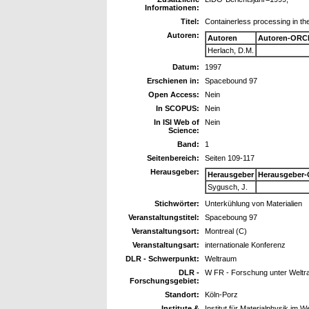
Informationen:
Titel:
Containerless processing in th
Autoren:
Autoren
Autoren-ORCI
Herlach, D.M.
Datum:
1997
Erschienen in:
Spacebound 97
Open Access:
Nein
In SCOPUS:
Nein
In ISI Web of
Nein
Science:
Band:
1
Seitenbereich:
Seiten 109-117
Herausgeber:
Herausgeber
Herausgeber-
Sygusch, J.
Stichwörter:
Unterkühlung von Materialien
Veranstaltungstitel:
Spaceboung 97
Veranstaltungsort:
Montreal (C)
Veranstaltungsart:
internationale Konferenz
DLR - Schwerpunkt:
Weltraum
DLR -
W FR - Forschung unter Welt
Forschungsgebiet:
Standort:
Köln-Porz
Institute &
Institut für Materialphysik im 