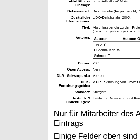
elib-URL des
https://elib.dlr.de/15197/
Eintrags:
Dokumentart:
Berichtsreihe (Projektbericht, 
Zusätzliche
LIDO-Berichtsjahr=2005,
Informationen:
Titel:
Abschlussbericht zu dem Proj
(Tank) für gasförmige Kraftst
Autoren:
Autoren
Autoren-O
Toso, Y.
Dudenhausen, W.
Schmidt, T.
Datum:
2005
Open Access:
Nein
DLR - Schwerpunkt:
Verkehr
DLR -
V UR - Schonung von Umwelt 
Forschungsgebiet:
Standort:
Stuttgart
Institute &
Institut für Bauweisen- und Ko
Einrichtungen:
Nur für Mitarbeiter des 
Eintrags
Einige Felder oben sind