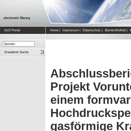
DLR Portal
Home
|
Impressum
|
Datenschutz
|
Barrierefreiheit
|
Erweiterte Suche
Abschlussberi
Projekt Vorun
einem formvar
Hochdruckspei
gasförmige Kra