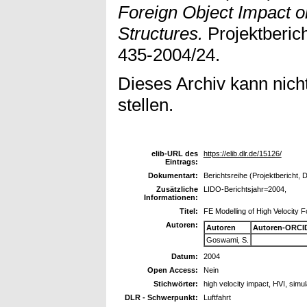
Foreign Object Impact o
Structures.
Projektberich
435-2004/24.
Dieses Archiv kann nicht
stellen.
elib-URL des
https://elib.dlr.de/15126/
Eintrags:
Dokumentart:
Berichtsreihe (Projektbericht, 
Zusätzliche
LIDO-Berichtsjahr=2004,
Informationen:
Titel:
FE Modelling of High Velocity 
Autoren:
Autoren
Autoren-ORCI
Goswami, S.
Datum:
2004
Open Access:
Nein
Stichwörter:
high velocity impact, HVI, simul
DLR - Schwerpunkt:
Luftfahrt