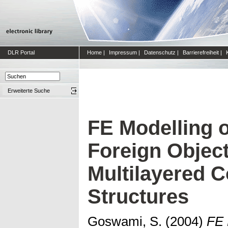
DLR Portal
Home
|
Impressum
|
Datenschutz
|
Barrierefreiheit
|
Erweiterte Suche
FE Modelling o
Foreign Objec
Multilayered 
Structures
Goswami, S.
(2004)
FE 