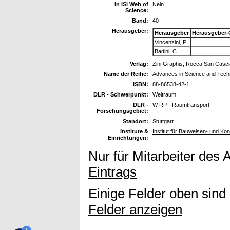
In ISI Web of
Nein
Science:
Band:
40
Herausgeber:
Herausgeber
Herausgeber-
Vincenzini, P.
Badini, C.
Verlag:
Zini Graphis, Rocca San Cascian
Name der Reihe:
Advances in Science and Tech
ISBN:
88-86538-42-1
DLR - Schwerpunkt:
Weltraum
DLR -
W RP - Raumtransport
Forschungsgebiet:
Standort:
Stuttgart
Institute &
Institut für Bauweisen- und Ko
Einrichtungen:
Nur für Mitarbeiter des 
Eintrags
Einige Felder oben sind
Felder anzeigen