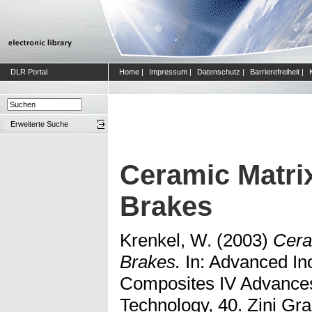
DLR Portal
Home
|
Impressum
|
Datenschutz
|
Barrierefreiheit
|
Erweiterte Suche
Ceramic Matri
Brakes
Krenkel, W.
(2003)
Cera
Brakes.
In: Advanced Ino
Composites IV Advances
Technology, 40. Zini Gr