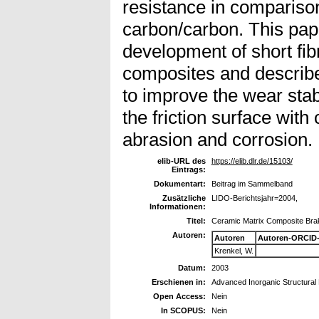
resistance in compariso
carbon/carbon. This pap
development of short fib
composites and describes
to improve the wear stab
the friction surface wit
abrasion and corrosion.
elib-URL des
https://elib.dlr.de/15103/
Eintrags:
Dokumentart:
Beitrag im Sammelband
Zusätzliche
LIDO-Berichtsjahr=2004,
Informationen:
Titel:
Ceramic Matrix Composite Bra
Autoren:
Autoren
Autoren-ORCID-
Krenkel, W.
Datum:
2003
Erschienen in:
Advanced Inorganic Structural
Open Access:
Nein
In SCOPUS:
Nein