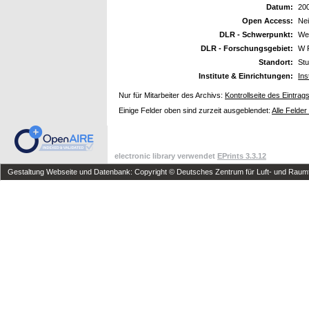
Datum:
20
Open Access:
Ne
DLR - Schwerpunkt:
We
DLR - Forschungsgebiet:
W 
Standort:
Stu
Institute & Einrichtungen:
Ins
Nur für Mitarbeiter des Archivs:
Kontrollseite des Eintrag
Einige Felder oben sind zurzeit ausgeblendet:
Alle Felder
electronic library verwendet
EPrints 3.3.12
Gestaltung Webseite und Datenbank: Copyright © Deutsches Zentrum für Luft- und Raumfa