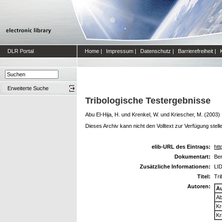
DLR Portal
Home
|
Impressum
|
Datenschutz
|
Barrierefreiheit
|
Erweiterte Suche
Tribologische Testergebnisse
Abu El-Hija, H.
und
Krenkel, W.
und
Kriescher, M.
(2003)
Dieses Archiv kann nicht den Volltext zur Verfügung stell
elib-URL des Eintrags:
htt
Dokumentart:
Ber
Zusätzliche Informationen:
LID
Titel:
Tri
Autoren:
A
Ab
Kr
Kr