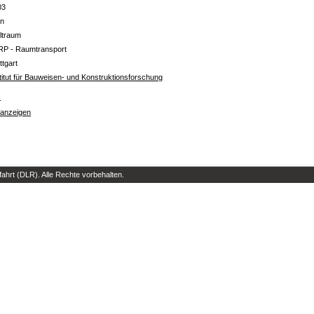
03
in
ltraum
RP - Raumtransport
ttgart
titut für Bauweisen- und Konstruktionsforschung
s
 anzeigen
hrt (DLR). Alle Rechte vorbehalten.