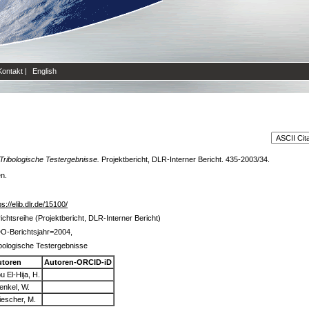
Kontakt
|
English
Tribologische Testergebnisse.
Projektbericht, DLR-Interner Bericht. 435-2003/34.
en.
ps://elib.dlr.de/15100/
ichtsreihe (Projektbericht, DLR-Interner Bericht)
O-Berichtsjahr=2004,
bologische Testergebnisse
utoren
Autoren-ORCID-iD
u El-Hija, H.
enkel, W.
iescher, M.