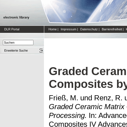
DLR Portal
Home
|
Impressum
|
Datenschutz
|
Barrierefreiheit
|
Erweiterte Suche
Graded Cerami
Composites by
Frieß, M.
und
Renz, R.
Graded Ceramic Matrix 
Processing.
In: Advanced
Composites IV Advances