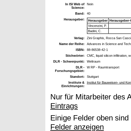
In ISI Web of
Nein
Science:
Band:
40
Herausgeber:
Herausgeber
Herausgeber-
Vincenzini, P.
Badini, C.
Verlag:
Zini Graphis, Rocca San Cascian
Name der Reihe:
Advances in Science and Tech
ISBN:
88-86538-42-1
Stichwörter:
CMC, liquid silicon infiltration,
DLR - Schwerpunkt:
Weltraum
DLR -
W RP - Raumtransport
Forschungsgebiet:
Standort:
Stuttgart
Institute &
Institut für Bauweisen- und Ko
Einrichtungen:
Nur für Mitarbeiter des 
Eintrags
Einige Felder oben sind
Felder anzeigen