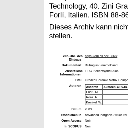
Technology, 40. Zini Gr
Forlì, Italien. ISBN 88-
Dieses Archiv kann nicht
stellen.
elib-URL des
https://elib.dlr.de/15068/
Eintrags:
Dokumentart:
Beitrag im Sammelband
Zusätzliche
LIDO-Berichtsjahr=2004,
Informationen:
Titel:
Graded Ceramic Matrix Compos
Autoren:
Autoren
Autoren-ORCID-
Frieß, M.
Renz, R.
Krenkel, W.
Datum:
2003
Erschienen in:
Advanced Inorganic Structural
Open Access:
Nein
In SCOPUS:
Nein