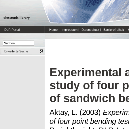
DLR Portal
Home
|
Impressum
|
Datenschutz
|
Barrierefreiheit
|
Erweiterte Suche
Experimental 
study of four 
of sandwich 
Aktay, L.
(2003)
Experim
of four point bending te