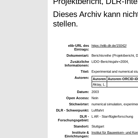
Projektbericht, DLR-Inte
Dieses Archiv kann nicht
stellen.
elib-URL des
https://elib.dlr.de/15042/
Eintrags:
Dokumentart:
Berichtsreihe (Projektbericht, 
Zusätzliche
LIDO-Berichtsjahr=2004,
Informationen:
Titel:
Experimental and numerical stu
Autoren:
Autoren
Autoren-ORCID-iD
Aktay, L.
Datum:
2003
Open Access:
Nein
Stichwörter:
numerical simulation, experimen
DLR - Schwerpunkt:
Luftfahrt
DLR -
L AR - Starrflüglerforschung
Forschungsgebiet:
Standort:
Stuttgart
Institute &
Institut für Bauweisen- und Ko
Einrichtungen: