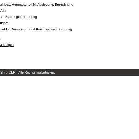
ashbox, Rennauto, DTM, Auslegung, Berechnung
tfahrt
R - Starrflüglerforschung
ttgart
titut für Bauweisen- und Konstruktionsforschung
s
 anzeigen
hrt (DLR). Alle Rechte vorbehalten.