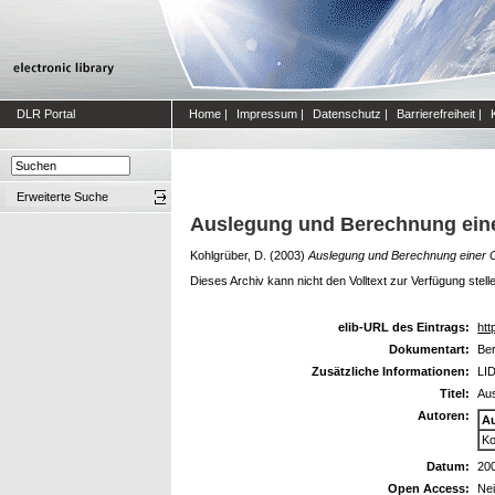
DLR Portal
Home
|
Impressum
|
Datenschutz
|
Barrierefreiheit
|
Erweiterte Suche
Auslegung und Berechnung eine
Kohlgrüber, D.
(2003)
Auslegung und Berechnung einer 
Dieses Archiv kann nicht den Volltext zur Verfügung stell
elib-URL des Eintrags:
htt
Dokumentart:
Ber
Zusätzliche Informationen:
LID
Titel:
Au
Autoren:
A
Ko
Datum:
20
Open Access:
Ne