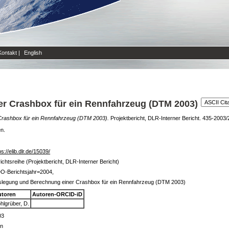
Kontakt
|
English
r Crashbox für ein Rennfahrzeug (DTM 2003)
Crashbox für ein Rennfahrzeug (DTM 2003).
Projektbericht, DLR-Interner Bericht. 435-2003/
en.
ps://elib.dlr.de/15039/
ichtsreihe (Projektbericht, DLR-Interner Bericht)
O-Berichtsjahr=2004,
slegung und Berechnung einer Crashbox für ein Rennfahrzeug (DTM 2003)
utoren
Autoren-ORCID-iD
hlgrüber, D.
03
in