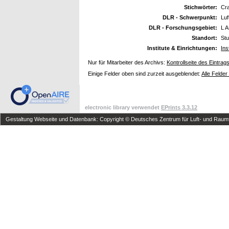
Stichwörter:
Cr
DLR - Schwerpunkt:
Luf
DLR - Forschungsgebiet:
L A
Standort:
Stu
Institute & Einrichtungen:
Ins
Nur für Mitarbeiter des Archivs:
Kontrollseite des Eintrag
Einige Felder oben sind zurzeit ausgeblendet:
Alle Felder
electronic library verwendet
EPrints 3.3.12
Gestaltung Webseite und Datenbank: Copyright © Deutsches Zentrum für Luft- und Raumfa