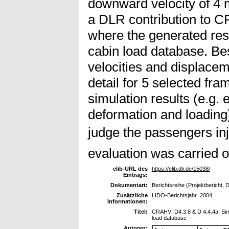
downward velocity of 4 
a DLR contribution to C
where the generated res
cabin load database. Be
velocities and displace
detail for 5 selected f
simulation results (e.g. 
deformation and loading)
judge the passengers inju
evaluation was carried o
elib-URL des
https://elib.dlr.de/15038/
Eintrags:
Dokumentart:
Berichtsreihe (Projektbericht, 
Zusätzliche
LIDO-Berichtsjahr=2004,
Informationen:
Titel:
CRAHVI D4.3.8 & D 4.4.4a: Sim
load database
Autoren: