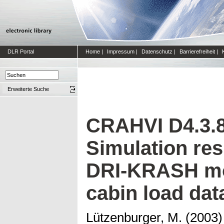
DLR Portal
Home
|
Impressum
|
Datenschutz
|
Barrierefreiheit
|
Erweiterte Suche
CRAHVI D4.3.8
Simulation res
DRI-KRASH mo
cabin load da
Lützenburger, M.
(2003