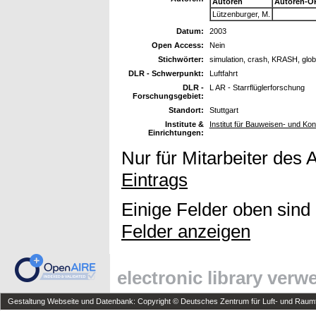
Autoren
Autoren-O
Lützenburger, M.
Datum:
2003
Open Access:
Nein
Stichwörter:
simulation, crash, KRASH, globa
DLR - Schwerpunkt:
Luftfahrt
DLR -
L AR - Starrflüglerforschung
Forschungsgebiet:
Standort:
Stuttgart
Institute &
Institut für Bauweisen- und Ko
Einrichtungen:
Nur für Mitarbeiter des 
Eintrags
Einige Felder oben sind
Felder anzeigen
electronic library ver
Gestaltung Webseite und Datenbank: Copyright © Deutsches Zentrum für Luft- und Raumfa