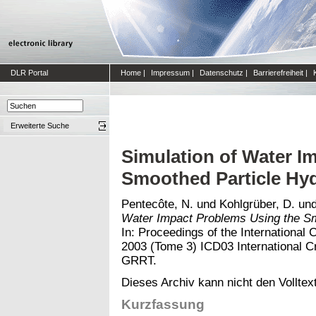
DLR Portal
Home
|
Impressum
|
Datenschutz
|
Barrierefreiheit
|
Erweiterte Suche
Simulation of Water I
Smoothed Particle H
Pentecôte, N.
und
Kohlgrüber, D.
un
Water Impact Problems Using the S
In: Proceedings of the Internationa
2003 (Tome 3) ICD03 International 
GRRT.
Dieses Archiv kann nicht den Volltext
Kurzfassung