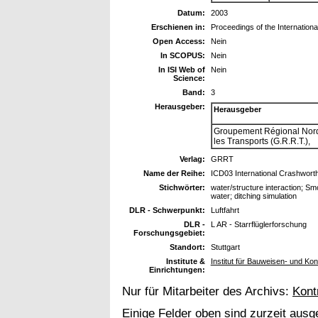
Datum:
2003
Erschienen in:
Proceedings of the Internatio
Open Access:
Nein
In SCOPUS:
Nein
In ISI Web of
Nein
Science:
Band:
3
Herausgeber:
Herausgeber
Groupement Régional Nord
les Transports (G.R.R.T.),
Verlag:
GRRT
Name der Reihe:
ICD03 International Crashwor
Stichwörter:
water/structure interaction; Sm
water; ditching simulation
DLR - Schwerpunkt:
Luftfahrt
DLR -
L AR - Starrflüglerforschung
Forschungsgebiet:
Standort:
Stuttgart
Institute &
Institut für Bauweisen- und Ko
Einrichtungen:
Nur für Mitarbeiter des Archivs:
Kont
Einige Felder oben sind zurzeit ausg