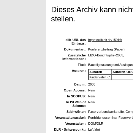
Dieses Archiv kann nicht
stellen.
elib-URL des
https://elib.dlr.de/15016/
Eintrags:
Dokumentart:
Konferenzbeitrag (Paper)
Zusätzliche
LIDO-Berichtsjahr=2003,
Informationen:
Titel:
Bauteilgestaltung und Auslegu
Autoren:
Autoren
Autoren-ORC
Kindervater, C.
Datum:
2003
Open Access:
Nein
In SCOPUS:
Nein
In ISI Web of
Nein
Science:
Stichwörter:
Faserverbundwerkstoffe, Compo
Veranstaltungstitel:
Fortbildungsseminar Faserverb
Veranstalter :
DGM/DLR
DLR - Schwerpunkt:
Luftfahrt