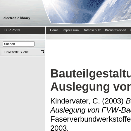
DLR Portal
Home
|
Impressum
|
Datenschutz
|
Barrierefreiheit
|
Erweiterte Suche
Bauteilgestalt
Auslegung vo
Kindervater, C.
(2003)
B
Auslegung von FVW-Bau
Faserverbundwerkstoffe,
2003.